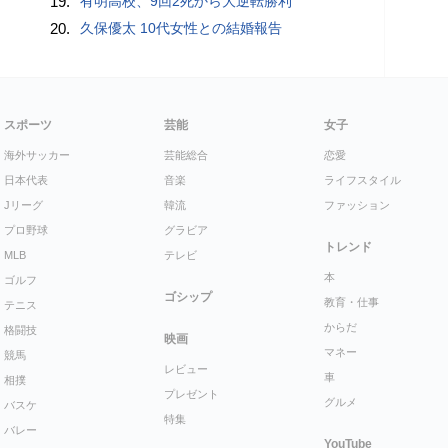
19.
有明高校、9回2死から大逆転勝利
20.
久保優太 10代女性との結婚報告
スポーツ
芸能
女子
海外サッカー
芸能総合
恋愛
日本代表
音楽
ライフスタイル
Jリーグ
韓流
ファッション
プロ野球
グラビア
トレンド
MLB
テレビ
本
ゴルフ
ゴシップ
教育・仕事
テニス
からだ
格闘技
映画
マネー
競馬
レビュー
車
相撲
プレゼント
グルメ
バスケ
特集
バレー
YouTube