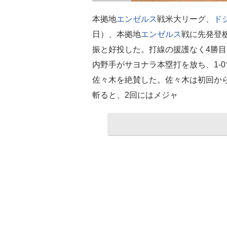
本拠地
エンゼルス
戦米大リーグ、
ド
日）、本拠地
エンゼルス
戦に先発登
振と好投した。打線の援護なく4勝目
内野手がサヨナラ本塁打を放ち、1-
佐々木を絶賛した。佐々木は初回か
斬ると、2回にはメジャ