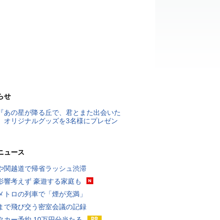
らせ
『あの星が降る丘で、君とまた出会いた
』オリジナルグッズを3名様にプレゼン
ニュース
や関越道で帰省ラッシュ渋滞
影響考えず 豪遊する家庭も
メトロの列車で「煙が充満」
まで飛び交う密室会議の記録
タカー予約 10万円分当たる