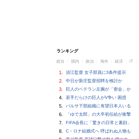
ランキング
総合
国内
政治
海外
経済
IT
1.
須江監督 女子部員に3条件提示
2.
中日が新庄監督招聘を検討か
3.
巨人のベテラン左腕が「密会」か
4.
若手だらけの巨人がV争い 困惑
5.
バルサ下部組織に有望日本人いる
6.
「ゆで太郎」の大卒初任給が衝撃
7.
FIFA会長に「驚きの日常と素顔」
8.
C・ロナ結婚式へ 呼ばれぬ人物も