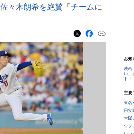
が佐々木朗希を絶賛「チームに
」
お知
映画
い。
ト！
主要
東名
円安
大阪
ウソ
レン