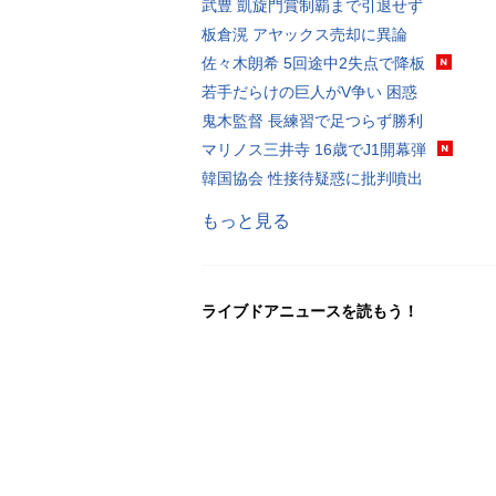
武豊 凱旋門賞制覇まで引退せず
板倉滉 アヤックス売却に異論
佐々木朗希 5回途中2失点で降板
若手だらけの巨人がV争い 困惑
鬼木監督 長練習で足つらず勝利
マリノス三井寺 16歳でJ1開幕弾
韓国協会 性接待疑惑に批判噴出
もっと見る
ライブドアニュースを読もう！