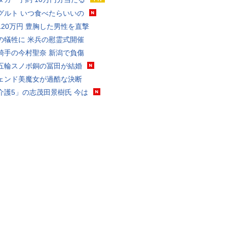
グルト いつ食べたらいいの
120万円 豊胸した男性を直撃
の犠牲に 米兵の慰霊式開催
騎手の今村聖奈 新潟で負傷
五輪スノボ銅の冨田が結婚
ェンド美魔女が過酷な決断
介護5」の志茂田景樹氏 今は