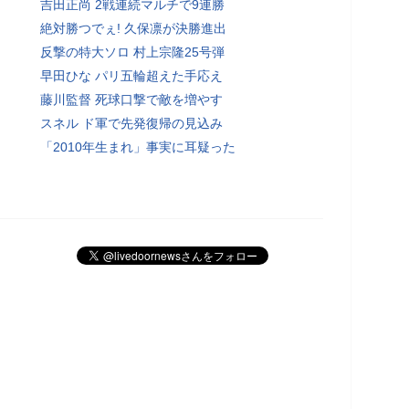
吉田正尚 2戦連続マルチで9連勝
絶対勝つでぇ! 久保凛が決勝進出
反撃の特大ソロ 村上宗隆25号弾
早田ひな パリ五輪超えた手応え
藤川監督 死球口撃で敵を増やす
スネル ド軍で先発復帰の見込み
「2010年生まれ」事実に耳疑った