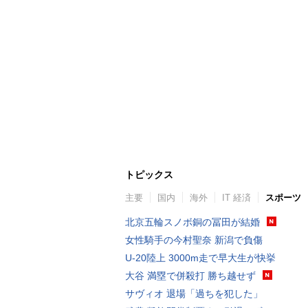
トピックス
主要
国内
海外
IT 経済
スポーツ
北京五輪スノボ銅の冨田が結婚
女性騎手の今村聖奈 新潟で負傷
U-20陸上 3000m走で早大生が快挙
大谷 満塁で併殺打 勝ち越せず
サヴィオ 退場「過ちを犯した」