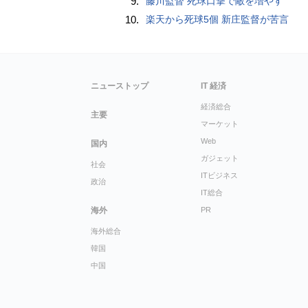
9.
藤川監督 死球口撃で敵を増やす
10.
楽天から死球5個 新庄監督が苦言
ニューストップ
IT 経済
経済総合
主要
マーケット
Web
国内
ガジェット
社会
ITビジネス
政治
IT総合
海外
PR
海外総合
韓国
中国