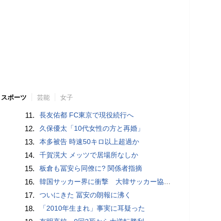
スポーツ
芸能
女子
11.
長友佑都 FC東京で現役続行へ
12.
久保優太「10代女性の方と再婚」
13.
本多被告 時速50キロ以上超過か
14.
千賀滉大 メッツで居場所なしか
15.
板倉も冨安ら同僚に? 関係者指摘
16.
韓国サッカー界に衝撃 大韓サッカー協会に外国人審判への“性的接待”疑惑 韓国メディアが報道
17.
ついにきた 冨安の朗報に沸く
18.
「2010年生まれ」事実に耳疑った