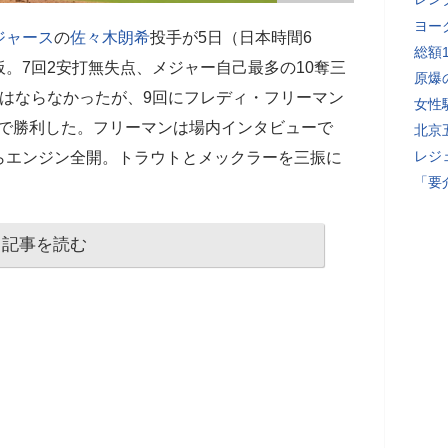
ヨー
ジャース
の
佐々木朗希
投手が5日（日本時間6
総額
板。7回2安打無失点、メジャー自己最多の10奪三
原爆
はならなかったが、9回にフレディ・フリーマン
女性
0で勝利した。フリーマンは場内インタビューで
北京
レジ
らエンジン全開。トラウトとメックラーを三振に
「要
記事を読む