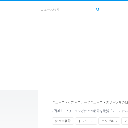
ニューストップ
スポーツニュース
スポーツその他
>
>
7回0封、フリーマンが佐々木朗希を絶賛「チームに
佐々木朗希
ドジャース
エンゼルス
ス