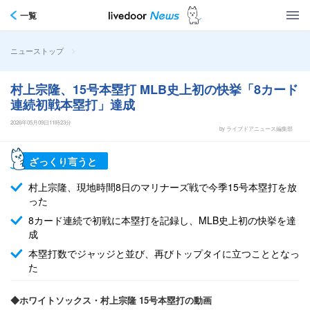
一覧
>
ニューストップ
村上宗隆、15号本塁打 MLB史上初の快挙「8カード
連続初戦本塁打」達成
2026年05月09日11時23分
by ライブドアニュース編集部
ざっくり言うと
村上宗隆、現地時間8日のマリナーズ戦で今季15号本塁打を放
った
8カード連続で初戦に本塁打を記録し、MLB史上初の快挙を達
成
本塁打数でジャッジと並び、再びトップタイに立つこととなっ
た
◆ホワイトソックス・村上宗隆 15号本塁打の動画