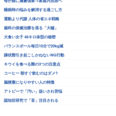
母が娘に減量強要→家庭内別居へ
睡眠時の悩みを解消する過ごし方
運動より代謝 人体の省エネ戦略
歯科の保健治療を巡る「大嘘」
大食い女子 46キロ体型の秘密
バランスボール毎日10分で20kg減
躁状態引き起こしかねないNG行動
キウイを食べる際の3つの注意点
コーヒー 朝すぐ飲むのはダメ?
脳梗塞になりやすい人の特徴
アトピーで「汚い」扱いされ苦悩
認知症研究で「音」注目される