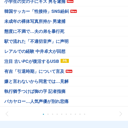
小学生の女の子にキス 男を逮捕
韓国サッカー「性接待」SNS紛糾
未成年の裸体写真所持か 男逮捕
態度に不満で…夫の弟を暴行死
駅で流れた「不適切音声」に声明
レアルでの経験 中井卓大が回想
注目 古いPCが復活するUSB
有吉「引退時期」について言及
嫌と言わないから同意では…見解
執行猶予つけば御の字 記者指摘
バカヤロー…人気声優が別れ悲痛