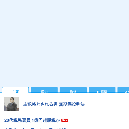
主要
国内
海外
IT 経済
ス
主犯格とされる男 無期懲役判決
20代税務署員 1億円超脱税か