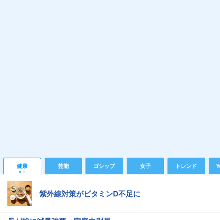
健康
芸能
ゴシップ
女子
トレンド
Y
紫外線対策がビタミンD不足に