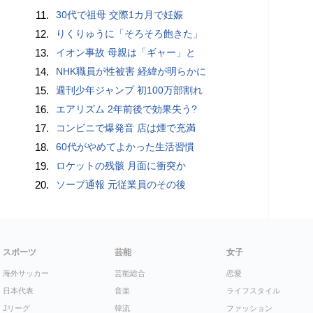
11.
30代で祖母 交際1カ月で妊娠
12.
りくりゅうに「そろそろ飽きた」
13.
イオン事故 母親は「ギャー」と
14.
NHK職員が性被害 経緯が明らかに
15.
週刊少年ジャンプ 初100万部割れ
16.
エアリズム 2年前後で効果失う?
17.
コンビニで爆発音 店は煙で充満
18.
60代がやめてよかった生活習慣
19.
ロケットの残骸 月面に衝突か
20.
ソープ通報 元従業員のその後
スポーツ
芸能
女子
海外サッカー
芸能総合
恋愛
日本代表
音楽
ライフスタイル
Jリーグ
韓流
ファッション