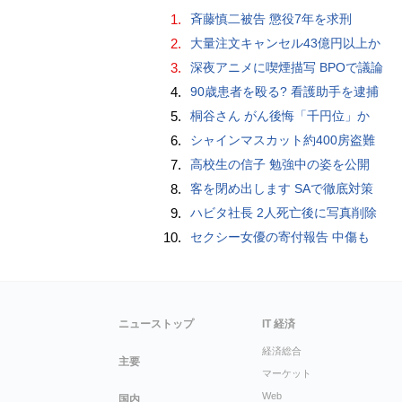
1.
斉藤慎二被告 懲役7年を求刑
2.
大量注文キャンセル43億円以上か
3.
深夜アニメに喫煙描写 BPOで議論
4.
90歳患者を殴る? 看護助手を逮捕
5.
桐谷さん がん後悔「千円位」か
6.
シャインマスカット約400房盗難
7.
高校生の信子 勉強中の姿を公開
8.
客を閉め出します SAで徹底対策
9.
ハビタ社長 2人死亡後に写真削除
10.
セクシー女優の寄付報告 中傷も
ニューストップ
IT 経済
経済総合
主要
マーケット
Web
国内