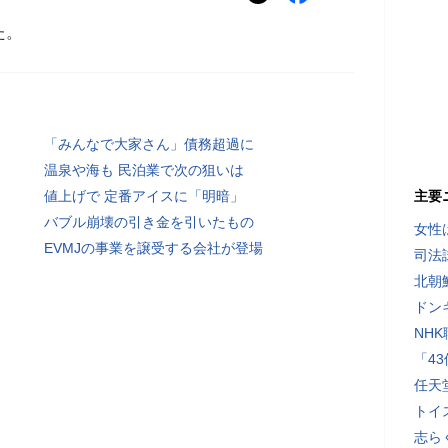
た。
「みんなで大家さん」債務超過に
温泉や海も 民泊業で次の狙いは
値上げで 定番アイスに「明暗」
主要
バブル崩壊の引き金を引いたもの
女性
EVMJの事業を譲受する会社が登場
司法
北朝
ドン
NH
「4
任天
トイ
志ら