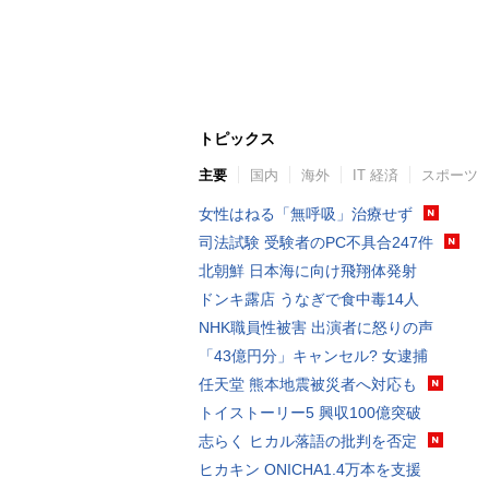
トピックス
主要
国内
海外
IT 経済
スポーツ
女性はねる「無呼吸」治療せず
司法試験 受験者のPC不具合247件
北朝鮮 日本海に向け飛翔体発射
ドンキ露店 うなぎで食中毒14人
NHK職員性被害 出演者に怒りの声
「43億円分」キャンセル? 女逮捕
任天堂 熊本地震被災者へ対応も
トイストーリー5 興収100億突破
志らく ヒカル落語の批判を否定
ヒカキン ONICHA1.4万本を支援