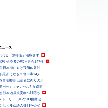
ニュース
はねる「無呼吸」治療せず
試験 受験者のPC不具合247件
鮮 日本海に向け飛翔体発射
キ露店 うなぎで食中毒14人
K職員性被害 出演者に怒りの声
3億円分」キャンセル? 女逮捕
堂 熊本地震被災者へ対応も
ストーリー5 興収100億突破
く ヒカル落語の批判を否定