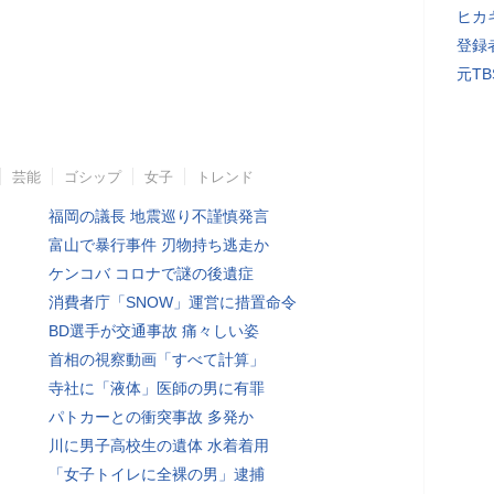
ヒカキ
登録者
元T
芸能
ゴシップ
女子
トレンド
福岡の議長 地震巡り不謹慎発言
富山で暴行事件 刃物持ち逃走か
ケンコバ コロナで謎の後遺症
消費者庁「SNOW」運営に措置命令
BD選手が交通事故 痛々しい姿
首相の視察動画「すべて計算」
寺社に「液体」医師の男に有罪
パトカーとの衝突事故 多発か
川に男子高校生の遺体 水着着用
「女子トイレに全裸の男」逮捕