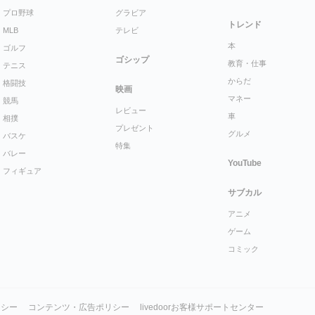
プロ野球
グラビア
トレンド
MLB
テレビ
本
ゴルフ
ゴシップ
教育・仕事
テニス
からだ
格闘技
映画
マネー
競馬
レビュー
車
相撲
プレゼント
グルメ
バスケ
特集
バレー
YouTube
フィギュア
サブカル
アニメ
ゲーム
コミック
リシー
コンテンツ・広告ポリシー
livedoorお客様サポートセンター