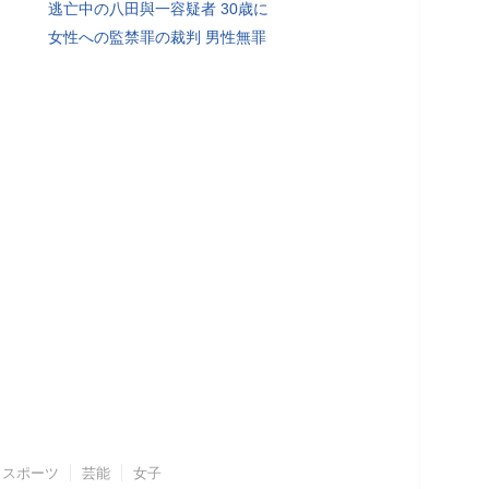
逃亡中の八田與一容疑者 30歳に
女性への監禁罪の裁判 男性無罪
スポーツ
芸能
女子