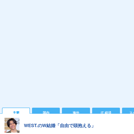
主要
国内
海外
IT 経済
ス
WEST.のW結婚「自由で頭抱える」