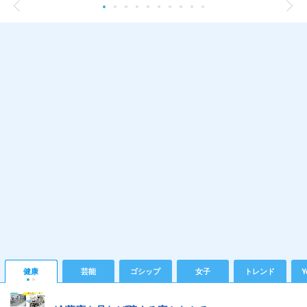
健康
芸能
ゴシップ
女子
トレンド
Y