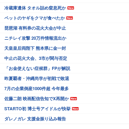
冷蔵庫遺体 タオル詰め窒息死か
ペットのヤギをクマが食べたか
琵琶湖 有料券の花火大会が中止
ニチレイ攻撃 20万件情報流出か
天皇皇后両陛下 熊本県に金一封
中止の花火大会、3市が関与否定
「お金使えない症候群」FPが解説
昨夏覇者・沖縄尚学が初戦で敗退
7月の企業倒産1000件超 今年最多
佐藤二朗 映画配信告知でX再開か
STARTO初 博士号アイドルが快挙
ダレノガレ 支援金振り込み報告