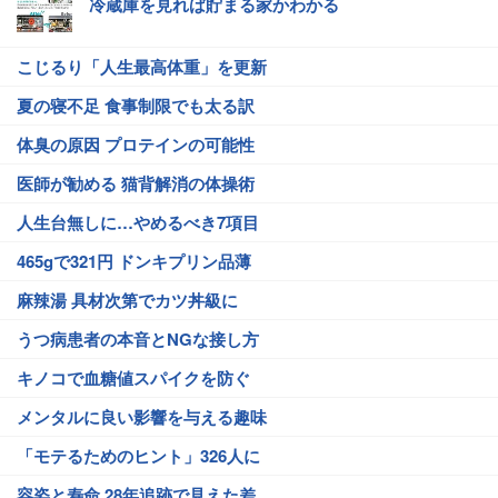
冷蔵庫を見れば貯まる家かわかる
こじるり「人生最高体重」を更新
夏の寝不足 食事制限でも太る訳
体臭の原因 プロテインの可能性
医師が勧める 猫背解消の体操術
人生台無しに…やめるべき7項目
465gで321円 ドンキプリン品薄
麻辣湯 具材次第でカツ丼級に
うつ病患者の本音とNGな接し方
キノコで血糖値スパイクを防ぐ
メンタルに良い影響を与える趣味
「モテるためのヒント」326人に
容姿と寿命 28年追跡で見えた差