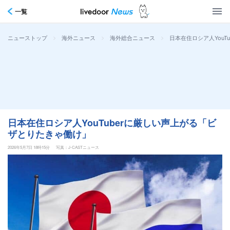
一覧
>
>
>
日本在住ロシア人YouT
ニューストップ
海外ニュース
海外総合ニュース
日本在住ロシア人YouTuberに厳しい声上がる「ビ
ザとりたきゃ働け」
2026年5月7日 18時15分
写真：J-CASTニュース