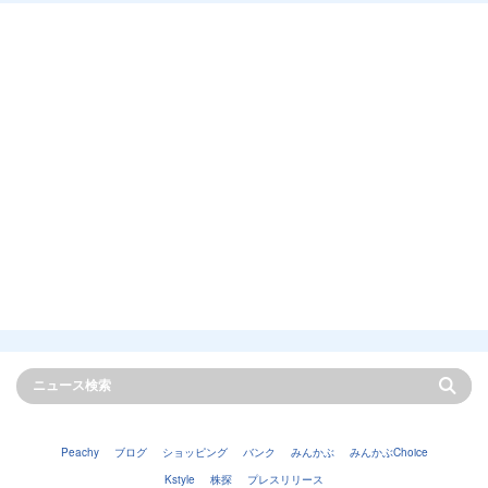
Peachy
ブログ
ショッピング
バンク
みんかぶ
みんかぶChoice
Kstyle
株探
プレスリリース