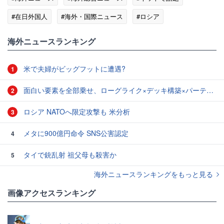
#在日外国人
#海外・国際ニュース
#ロシア
海外ニュースランキング
米で夫婦がビッグフットに遭遇?
1
面白い要素を全部乗せ、ローグライク×デッキ構築×パーティ制RPGの「Chrono Ark」を遊んでみた
2
ロシア NATOへ限定攻撃も 米分析
3
メタに900億円命令 SNS公害認定
4
タイで銃乱射 祖父母も殺害か
5
海外ニュースランキングをもっと見る
画像アクセスランキング