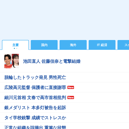
主要
国内
海外
IT 経済
ス
池田直人 佐藤佳奈と電撃結婚
脱輪したトラック発見 男性死亡
広陵高元監督 保護者に直接謝罪
細川元首相 文春で高市首相批判
銀メダリスト 本多灯被告を起訴
タイ学校銃撃 成績でストレスか
正常な組織を誤摘出 重篤な状態