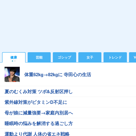
健康
芸能
ゴシップ
女子
トレンド
Y
体重62kg→82kgに 寺田心の生活
夏のむくみ対策 ツボ&反射区押し
紫外線対策がビタミンD不足に
母が娘に減量強要→家庭内別居へ
睡眠時の悩みを解消する過ごし方
運動より代謝 人体の省エネ戦略