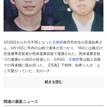
3月23日から行方不明となった
京都府
南丹市在住の安達結希さ
ん。4月13日に市内の山林で遺体が見つかり、16日には義父の
安達優季容疑者が死体遺棄容疑で逮捕された。死体遺棄容疑
での逮捕から20日が経過した、5月6日、
京都府
警は殺人容疑
での再逮捕に踏み切った。【写真】下校時、結希くんが「よ
く可愛がっていた」犬のハチ
続きを読む
関連の最新ニュース