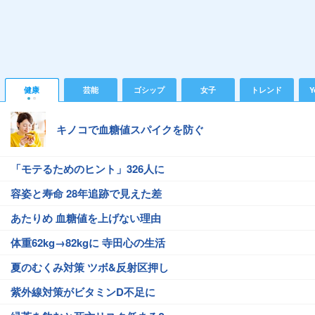
健康
芸能
ゴシップ
女子
トレンド
Y
キノコで血糖値スパイクを防ぐ
「モテるためのヒント」326人に
容姿と寿命 28年追跡で見えた差
あたりめ 血糖値を上げない理由
体重62kg→82kgに 寺田心の生活
夏のむくみ対策 ツボ&反射区押し
紫外線対策がビタミンD不足に