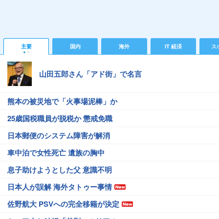
主要
国内
海外
IT 経済
ス
山田五郎さん「アド街」で名言
熊本の被災地で「火事場泥棒」か
25歳国税職員が脱税か 懲戒免職
日本郵便のシステム障害が解消
車中泊で女性死亡 遺族の胸中
息子助けようとした父 意識不明
日本人が誤解 海外タトゥー事情
佐野航大 PSVへの完全移籍が決定