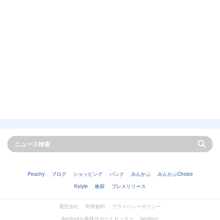
Peachy
ブログ
ショッピング
バンク
みんかぶ
みんかぶChoice
Kstyle
株探
プレスリリース
運営会社
利用規約
プライバシーポリシー
livedoorお客様サポートセンター
livedoor