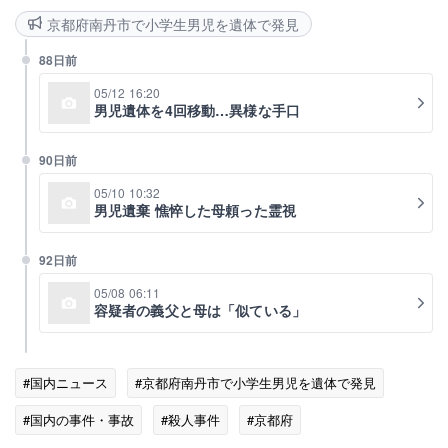
京都府南丹市で小学生男児を遺体で発見
88日前
05/12 16:20
男児遺体を4回移動…異様な手口
90日前
05/10 10:32
男児遺棄 憔悴した母頼った霊視
92日前
05/08 06:11
容疑者の義父と母は「似ている」
#国内ニュース
#京都府南丹市で小学生男児を遺体で発見
#国内の事件・事故
#殺人事件
#京都府