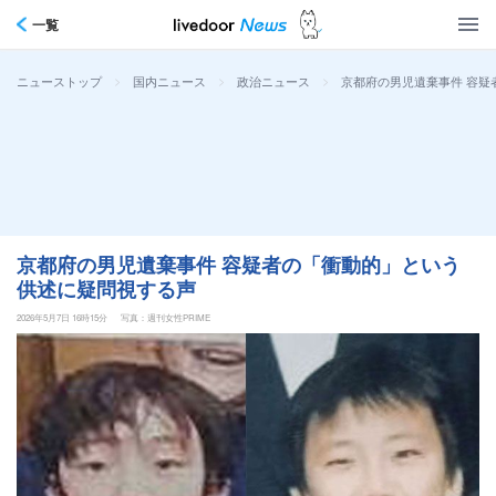
一覧
>
>
>
京都府の男児遺棄事件 容疑
ニューストップ
国内ニュース
政治ニュース
京都府の男児遺棄事件 容疑者の「衝動的」という
供述に疑問視する声
2026年5月7日 16時15分
写真：週刊女性PRIME