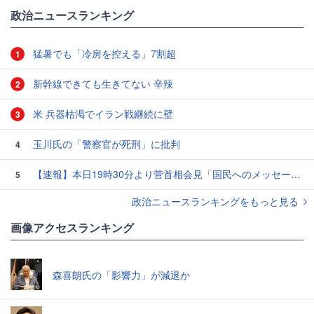
政治ニュースランキング
猛暑でも「冷房を控える」7割超
1
新幹線できても生きてない 辛辣
2
米 兵器枯渇でイラン戦継続に壁
3
玉川氏の「警察官が死刑」に批判
4
【速報】本日19時30分より菅首相会見「国民へのメッセージ」
5
政治ニュースランキングをもっと見る
画像アクセスランキング
森喜朗氏の「影響力」が減退か