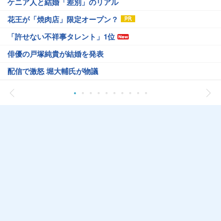
ケニア人と結婚「差別」のリアル
花王が「焼肉店」限定オープン？
「許せない不祥事タレント」1位
俳優の戸塚純貴が結婚を発表
配信で激怒 堀大輔氏が物議