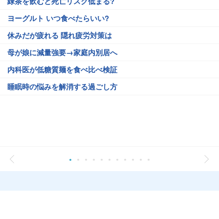
緑茶を飲むと死亡リスク低まる?
ヨーグルト いつ食べたらいい?
休みだが疲れる 隠れ疲労対策は
母が娘に減量強要→家庭内別居へ
内科医が低糖質麺を食べ比べ検証
睡眠時の悩みを解消する過ごし方