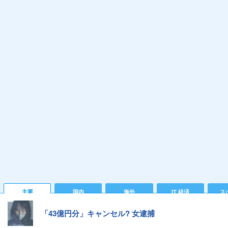
主要
国内
海外
IT 経済
ス
「43億円分」キャンセル? 女逮捕