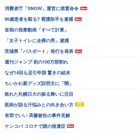
消費者庁「SNOW」運営に措置命令
90歳患者を殴る? 看護助手を逮捕
首相の視察動画「すべて計算」
「女子トイレに全裸の男」逮捕
茨城県「パスポート」発行を発表
週刊ジャンプ 初の100万部割れ
なぜ14回も忌引申請 驚きの結末
ちいかわ新グッズ説明文に「闇」
敗れた札幌日大の振る舞いに注目
医師が語る汗悩みとの向き合い方
有罪でいい 斉藤被告の事件見解
ケンコバ コロナで謎の後遺症