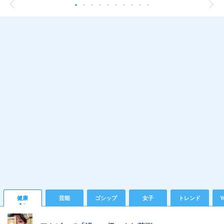
健康
芸能
ゴシップ
女子
トレンド
Y