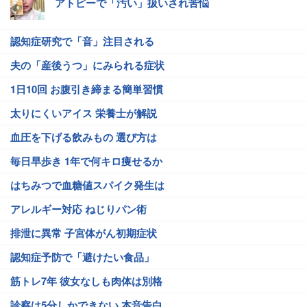
アトピーで「汚い」扱いされ苦悩
認知症研究で「音」注目される
夫の「産後うつ」にみられる症状
1日10回 お腹引き締まる簡単習慣
太りにくいアイス 栄養士が解説
血圧を下げる飲みもの 選び方は
毎日早歩き 1年で何キロ痩せるか
はちみつで血糖値スパイク発生は
アレルギー対応 ねじりパン術
排泄に異常 子宮体がん初期症状
認知症予防で「避けたい食品」
筋トレ7年 彼女なしも肉体は別格
診察は5分しかできない 本音告白