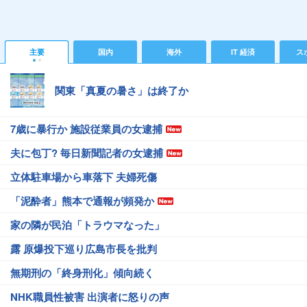
主要
国内
海外
IT 経済
ス
関東「真夏の暑さ」は終了か
7歳に暴行か 施設従業員の女逮捕
夫に包丁? 毎日新聞記者の女逮捕
立体駐車場から車落下 夫婦死傷
「泥酔者」熊本で通報が頻発か
家の隣が民泊「トラウマなった」
露 原爆投下巡り広島市長を批判
無期刑の「終身刑化」傾向続く
NHK職員性被害 出演者に怒りの声