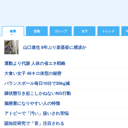
健康
芸能
ゴシップ
女子
トレンド
Y
山口達也 8年ぶり楽器姿に感涙か
運動より代謝 人体の省エネ戦略
大食い女子 46キロ体型の秘密
バランスボール毎日10分で20kg減
躁状態引き起こしかねないNG行動
脳梗塞になりやすい人の特徴
アトピーで「汚い」扱いされ苦悩
認知症研究で「音」注目される