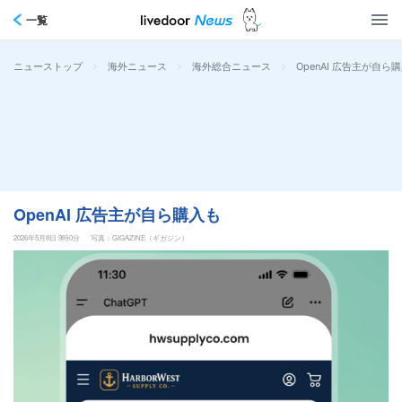
一覧
>
>
>
OpenAI 広告主が自ら
ニューストップ
海外ニュース
海外総合ニュース
OpenAI 広告主が自ら購入も
2026年5月8日 9時0分
写真：GIGAZINE（ギガジン）