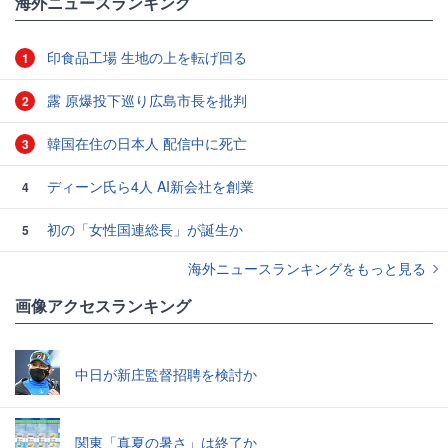
海外ニュースランキング
印食品工場 生地の上を転げ回る
1
露 原爆投下巡り広島市長を批判
2
韓国在住の日本人 配信中に死亡
3
ディーン氏ら4人 AI新会社を創業
4
初の「女性国連総長」が誕生か
5
海外ニュースランキングをもっと見る
画像アクセスランキング
中日が新庄監督招聘を検討か
関東「真夏の暑さ」は終了か