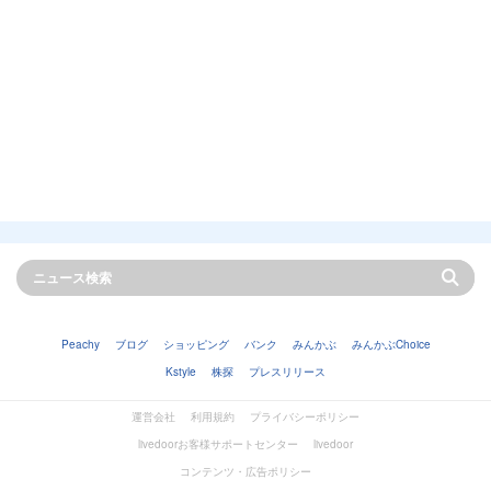
Peachy
ブログ
ショッピング
バンク
みんかぶ
みんかぶChoice
Kstyle
株探
プレスリリース
運営会社
利用規約
プライバシーポリシー
livedoorお客様サポートセンター
livedoor
コンテンツ・広告ポリシー