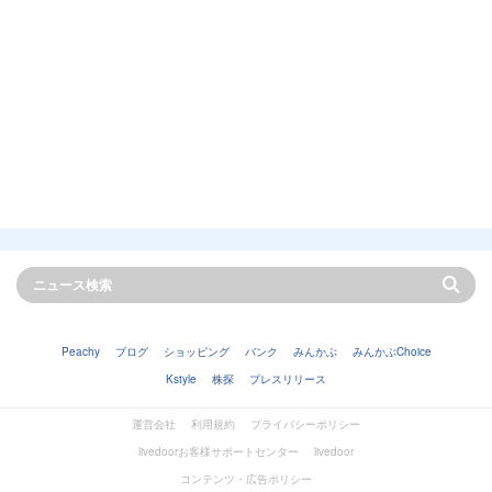
Peachy
ブログ
ショッピング
バンク
みんかぶ
みんかぶChoice
Kstyle
株探
プレスリリース
運営会社
利用規約
プライバシーポリシー
livedoorお客様サポートセンター
livedoor
コンテンツ・広告ポリシー