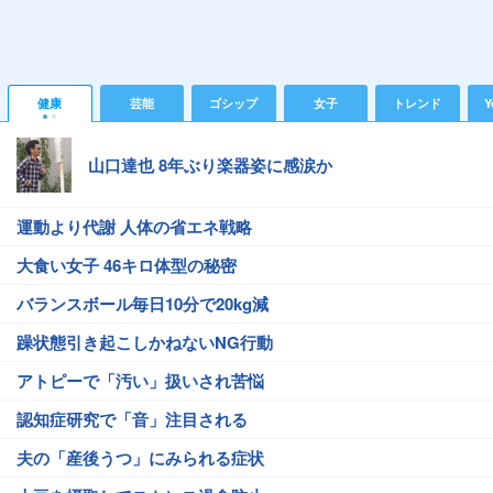
健康
芸能
ゴシップ
女子
トレンド
Y
山口達也 8年ぶり楽器姿に感涙か
運動より代謝 人体の省エネ戦略
大食い女子 46キロ体型の秘密
バランスボール毎日10分で20kg減
躁状態引き起こしかねないNG行動
アトピーで「汚い」扱いされ苦悩
認知症研究で「音」注目される
夫の「産後うつ」にみられる症状