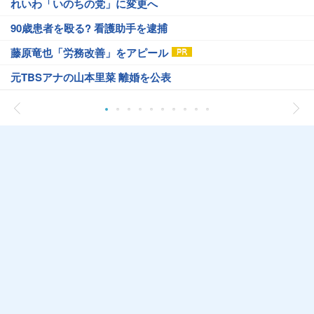
れいわ「いのちの党」に変更へ
90歳患者を殴る? 看護助手を逮捕
藤原竜也「労務改善」をアピール
元TBSアナの山本里菜 離婚を公表