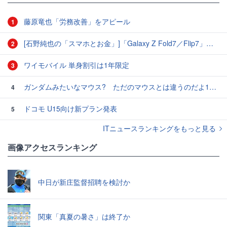
藤原竜也「労務改善」をアピール
1
[石野純也の「スマホとお金」]「Galaxy Z Fold7／Flip7」発表、注目したいソフトバンクの価格攻勢
2
ワイモバイル 単身割引は1年限定
3
ガンダムみたいなマウス? ただのマウスとは違うのだよ1944通りの形状に変更できる驚異のマウス
4
ドコモ U15向け新プラン発表
5
ITニュースランキングをもっと見る
画像アクセスランキング
中日が新庄監督招聘を検討か
関東「真夏の暑さ」は終了か