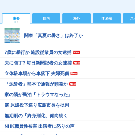
主要
国内
海外
IT 経済
ス
関東「真夏の暑さ」は終了か
7歳に暴行か 施設従業員の女逮捕
夫に包丁? 毎日新聞記者の女逮捕
立体駐車場から車落下 夫婦死傷
「泥酔者」熊本で通報が頻発か
家の隣が民泊「トラウマなった」
露 原爆投下巡り広島市長を批判
無期刑の「終身刑化」傾向続く
NHK職員性被害 出演者に怒りの声