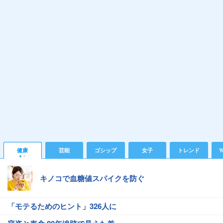
健康
芸能
ゴシップ
女子
トレンド
Y
キノコで血糖値スパイクを防ぐ
「モテるためのヒント」326人に