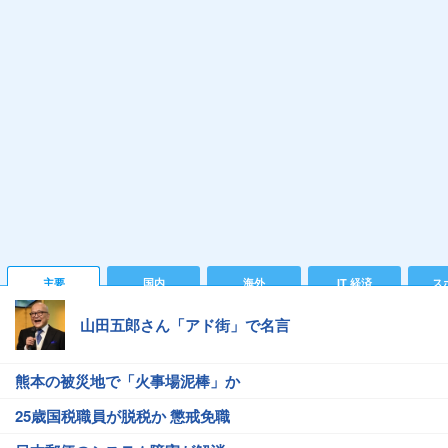
主要
国内
海外
IT 経済
ス
山田五郎さん「アド街」で名言
熊本の被災地で「火事場泥棒」か
25歳国税職員が脱税か 懲戒免職