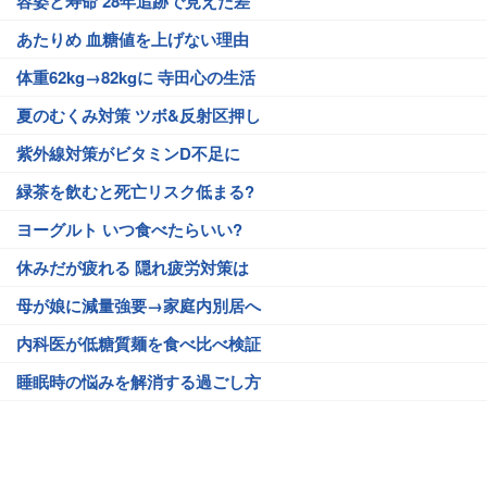
容姿と寿命 28年追跡で見えた差
あたりめ 血糖値を上げない理由
体重62kg→82kgに 寺田心の生活
夏のむくみ対策 ツボ&反射区押し
紫外線対策がビタミンD不足に
緑茶を飲むと死亡リスク低まる?
ヨーグルト いつ食べたらいい?
休みだが疲れる 隠れ疲労対策は
母が娘に減量強要→家庭内別居へ
内科医が低糖質麺を食べ比べ検証
睡眠時の悩みを解消する過ごし方