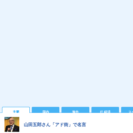
主要
国内
海外
IT 経済
ス
山田五郎さん「アド街」で名言