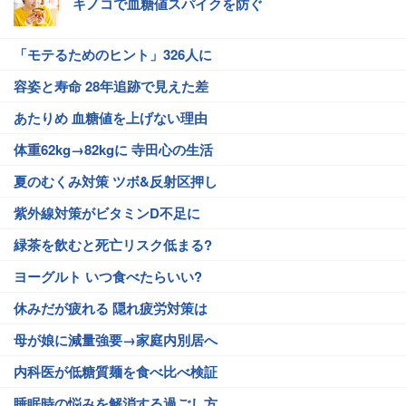
キノコで血糖値スパイクを防ぐ
「モテるためのヒント」326人に
容姿と寿命 28年追跡で見えた差
あたりめ 血糖値を上げない理由
体重62kg→82kgに 寺田心の生活
夏のむくみ対策 ツボ&反射区押し
紫外線対策がビタミンD不足に
緑茶を飲むと死亡リスク低まる?
ヨーグルト いつ食べたらいい?
休みだが疲れる 隠れ疲労対策は
母が娘に減量強要→家庭内別居へ
内科医が低糖質麺を食べ比べ検証
睡眠時の悩みを解消する過ごし方