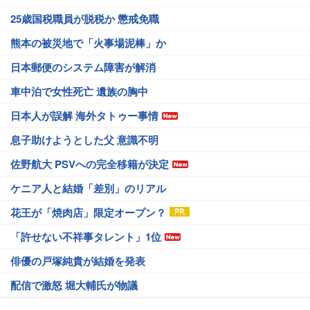
25歳国税職員が脱税か 懲戒免職
熊本の被災地で「火事場泥棒」か
日本郵便のシステム障害が解消
車中泊で女性死亡 遺族の胸中
日本人が誤解 海外タトゥー事情
息子助けようとした父 意識不明
佐野航大 PSVへの完全移籍が決定
ケニア人と結婚「差別」のリアル
花王が「焼肉店」限定オープン？
「許せない不祥事タレント」1位
俳優の戸塚純貴が結婚を発表
配信で激怒 堀大輔氏が物議