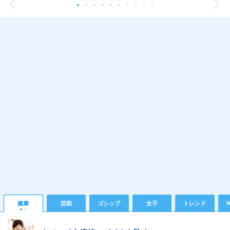
健康
芸能
ゴシップ
女子
トレンド
Y