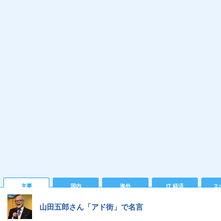
主要
国内
海外
IT 経済
ス
山田五郎さん「アド街」で名言