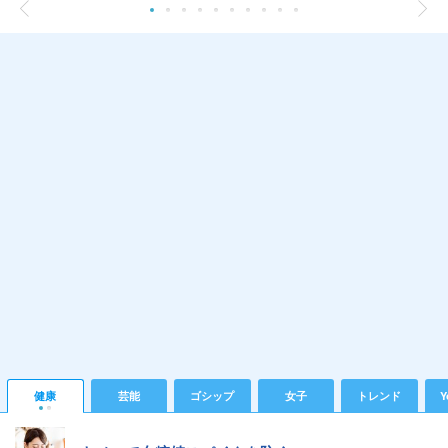
健康
芸能
ゴシップ
女子
トレンド
Y