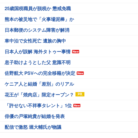
25歳国税職員が脱税か 懲戒免職
熊本の被災地で「火事場泥棒」か
日本郵便のシステム障害が解消
車中泊で女性死亡 遺族の胸中
日本人が誤解 海外タトゥー事情
息子助けようとした父 意識不明
佐野航大 PSVへの完全移籍が決定
ケニア人と結婚「差別」のリアル
花王が「焼肉店」限定オープン？
「許せない不祥事タレント」1位
俳優の戸塚純貴が結婚を発表
配信で激怒 堀大輔氏が物議