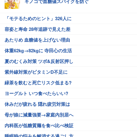
キノコで血糖値スパイクを防ぐ
「モテるためのヒント」326人に
容姿と寿命 28年追跡で見えた差
あたりめ 血糖値を上げない理由
体重62kg→82kgに 寺田心の生活
夏のむくみ対策 ツボ&反射区押し
紫外線対策がビタミンD不足に
緑茶を飲むと死亡リスク低まる?
ヨーグルト いつ食べたらいい?
休みだが疲れる 隠れ疲労対策は
母が娘に減量強要→家庭内別居へ
内科医が低糖質麺を食べ比べ検証
睡眠時の悩みを解消する過ごし方