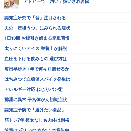
アトピーで「汚い」扱いされ苦悩
認知症研究で「音」注目される
夫の「産後うつ」にみられる症状
1日10回 お腹引き締まる簡単習慣
太りにくいアイス 栄養士が解説
血圧を下げる飲みもの 選び方は
毎日早歩き 1年で何キロ痩せるか
はちみつで血糖値スパイク発生は
アレルギー対応 ねじりパン術
排泄に異常 子宮体がん初期症状
認知症予防で「避けたい食品」
筋トレ7年 彼女なしも肉体は別格
診察は5分しかできない 本音告白