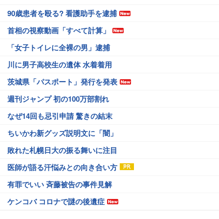
90歳患者を殴る? 看護助手を逮捕
首相の視察動画「すべて計算」
「女子トイレに全裸の男」逮捕
川に男子高校生の遺体 水着着用
茨城県「パスポート」発行を発表
週刊ジャンプ 初の100万部割れ
なぜ14回も忌引申請 驚きの結末
ちいかわ新グッズ説明文に「闇」
敗れた札幌日大の振る舞いに注目
医師が語る汗悩みとの向き合い方
有罪でいい 斉藤被告の事件見解
ケンコバ コロナで謎の後遺症