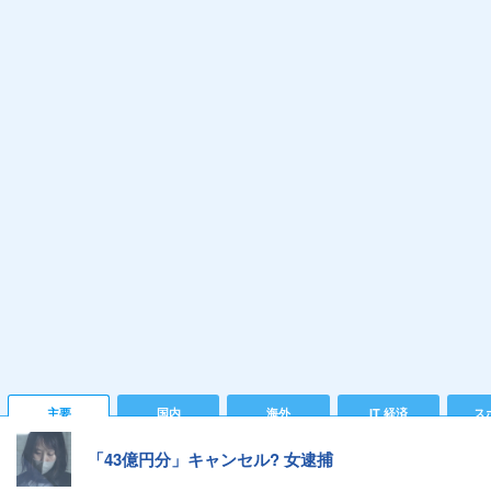
主要
国内
海外
IT 経済
ス
「43億円分」キャンセル? 女逮捕