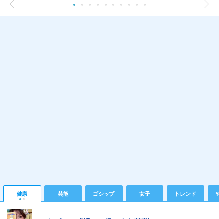
健康
芸能
ゴシップ
女子
トレンド
Y