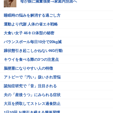
母が娘に減量強要→家庭内別居へ
睡眠時の悩みを解消する過ごし方
運動より代謝 人体の省エネ戦略
大食い女子 46キロ体型の秘密
バランスボール毎日10分で20kg減
躁状態引き起こしかねないNG行動
キウイを食べる際の3つの注意点
脳梗塞になりやすい人の特徴
アトピーで「汚い」扱いされ苦悩
認知症研究で「音」注目される
夫の「産後うつ」にみられる症状
大豆を摂取してストレス過食防止
1日10回 お腹引き締まる簡単習慣