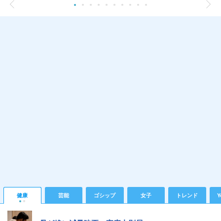
健康
芸能
ゴシップ
女子
トレンド
Y