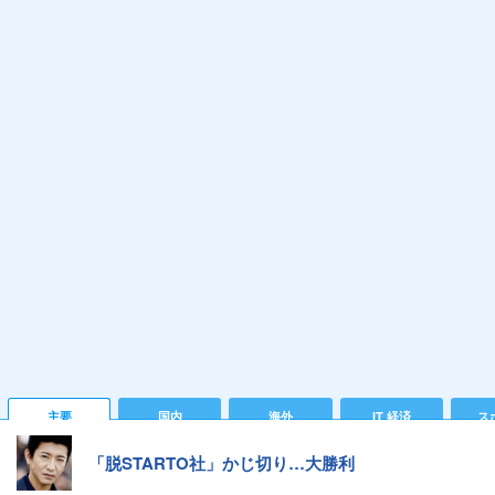
主要
国内
海外
IT 経済
ス
「脱STARTO社」かじ切り…大勝利