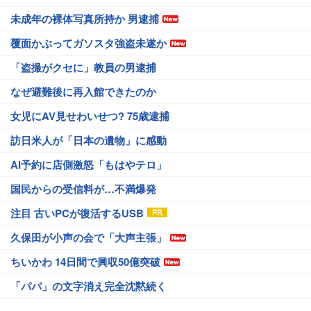
未成年の裸体写真所持か 男逮捕
覆面かぶってガソスタ強盗未遂か
「盗撮がクセに」教員の男逮捕
なぜ避難後に再入館できたのか
女児にAV見せわいせつ? 75歳逮捕
訪日米人が「日本の遺物」に感動
AI予約に店側激怒「もはやテロ」
国民からの受信料が…不満爆発
注目 古いPCが復活するUSB
久保田が小声の会で「大声主張」
ちいかわ 14日間で興収50億突破
「パパ」の文字消え完全沈黙続く