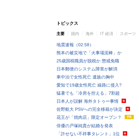
トピックス
主要
国内
海外
IT 経済
スポーツ
地震速報（02:58）
熊本の被災地で「火事場泥棒」か
25歳国税職員が脱税か 懲戒免職
日本郵便のシステム障害が解消
車中泊で女性死亡 遺族の胸中
愛知で19歳女性死亡 線路に侵入?
猛暑でも「冷房を控える」7割超
日本人が誤解 海外タトゥー事情
佐野航大 PSVへの完全移籍が決定
花王が「焼肉店」限定オープン？
俳優の戸塚純貴が結婚を発表
「許せない不祥事タレント」1位