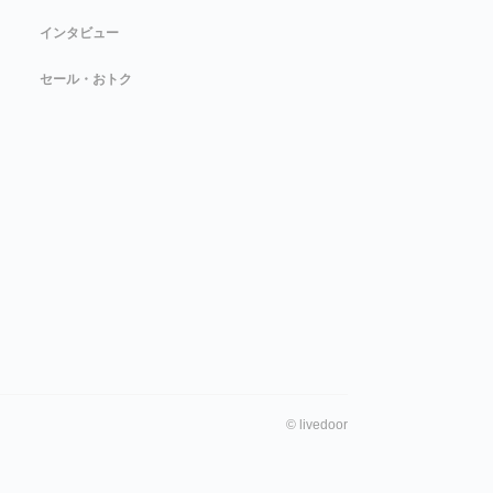
インタビュー
セール・おトク
©
livedoor