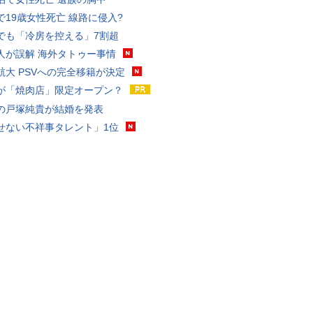
で19歳女性死亡 線路に侵入?
でも「冷房を控える」7割超
人が誤解 海外タトゥー事情
航大 PSVへの完全移籍が決定
が「焼肉店」限定オープン？
の戸塚純貴が結婚を発表
せない不祥事タレント」1位