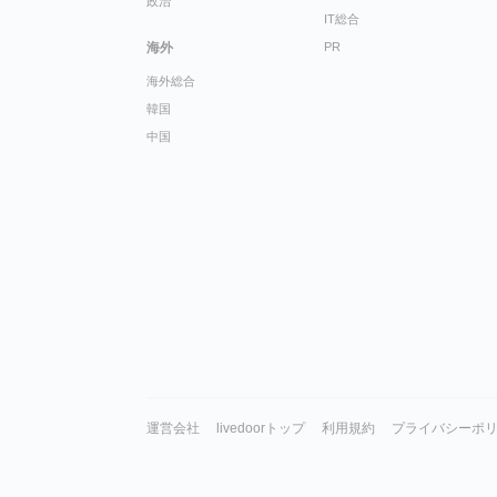
政治
IT総合
海外
PR
海外総合
韓国
中国
運営会社
livedoorトップ
利用規約
プライバシーポ