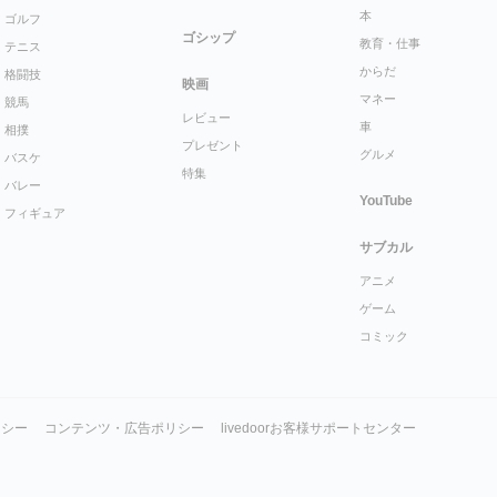
本
ゴルフ
ゴシップ
教育・仕事
テニス
からだ
格闘技
映画
マネー
競馬
レビュー
車
相撲
プレゼント
グルメ
バスケ
特集
バレー
YouTube
フィギュア
サブカル
アニメ
ゲーム
コミック
リシー
コンテンツ・広告ポリシー
livedoorお客様サポートセンター