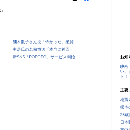
た。
細木数子さん役「怖かった」絶賛
中居氏の名前放送「本当に神回」
新SNS「POPOPO」サービス開始
お知
映画
い。
ト！
主要
地震速
熊本
25
日本
車中