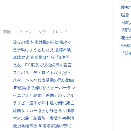
愛知
猛暑
日本
佐野
芸能
ゴシップ
女子
トレンド
花王
被災の熊本 室外機の窃盗相次ぐ
俳優
息子助けようとした父 意識不明
「許
森脇健児 絶頂期は年収「1億円」
長友、FC東京で現役続行を宣言
スクバル「デトロイト戻りたい」
八村、バスケ代表活動の思い激白
JR横浜線で居眠りのオーバーラン
ケニア人と結婚「差別」のリアル
ラグビー選手が熱中症で倒れ死亡
韓国サッカー協会が疑惑巡り謝罪
大倉忠義「鳥貴族」実父と初共演
池袋暴走事故 加害者家族の苦悩