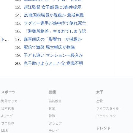
13.
須江監督 女子部員に3条件提示
14.
25歳国税職員が脱税か 懲戒免職
15.
ラグビー選手が熱中症で倒れ死亡
16.
「避難所格差」生まれてしまう訳
岡山県警
17.
森喜朗氏の「影響力」が減退か
18.
配信で激怒 堀大輔氏が物議
19.
子ども追い マンションへ侵入か
20.
息子助けようとした父 意識不明
スポーツ
芸能
女子
海外サッカー
芸能総合
恋愛
日本代表
音楽
ライフスタイル
Jリーグ
韓流
ファッション
プロ野球
グラビア
トレンド
MLB
テレビ