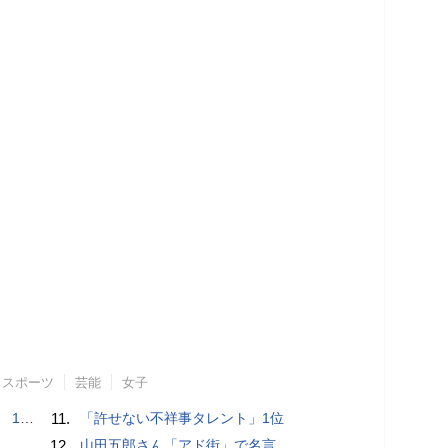
スポーツ
芸能
女子
で誘い出し
11.
「許せない不祥事タレント」1位
12.
山田五郎さん「アド街」で名言