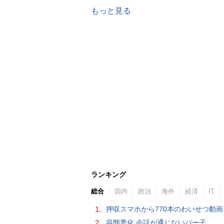
もっと見る
ランキング
総合
国内
政治
海外
経済
IT
1.
押収スマホから770本のわいせつ動画 15歳少女に酒と薬飲ませ性的暴行か 54歳男を再逮捕 「薬もありますよ」とSNS
2.
容態悪化 会話が通じないパー子