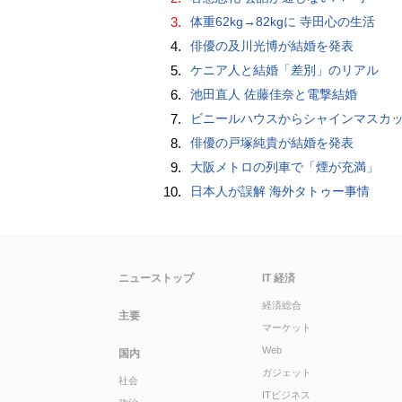
3.
体重62kg→82kgに 寺田心の生活
4.
俳優の及川光博が結婚を発表
5.
ケニア人と結婚「差別」のリアル
6.
池田直人 佐藤佳奈と電撃結婚
7.
ビニールハウスからシャインマスカット約200房を盗んだ疑い ネットで販売か 無職の男（42）逮捕 
8.
俳優の戸塚純貴が結婚を発表
9.
大阪メトロの列車で「煙が充満」
10.
日本人が誤解 海外タトゥー事情
ニューストップ
IT 経済
経済総合
主要
マーケット
Web
国内
ガジェット
社会
ITビジネス