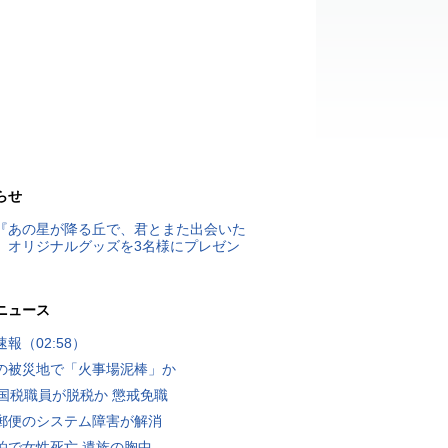
らせ
『あの星が降る丘で、君とまた出会いた
』オリジナルグッズを3名様にプレゼン
ニュース
報（02:58）
の被災地で「火事場泥棒」か
歳国税職員が脱税か 懲戒免職
郵便のシステム障害が解消
泊で女性死亡 遺族の胸中