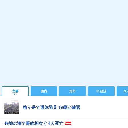
主要
国内
海外
IT 経済
ス
槍ヶ岳で遺体発見 19歳と確認
各地の海で事故相次ぐ 4人死亡