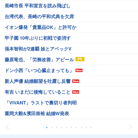
長崎市長 平和宣言を読み飛ばし
台湾代表、長崎の平和式典を欠席
イオン爆発「貴重品OK」と許可か
甲子園 10年ぶりに初戦で姿消す
張本智和が2連覇 妹とアベックV
藤原竜也、「労務改善」アピール
ドン小西「いつ心臓止まっても」
新人声優 結婚願望を吐露し反響
有吉 いまだに後悔していること
「VIVANT」ラストで裏切り者判明
重岡大毅&濱田崇裕 結婚W発表