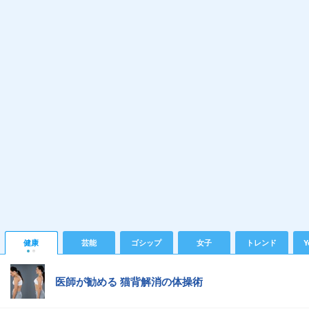
健康
芸能
ゴシップ
女子
トレンド
Y
医師が勧める 猫背解消の体操術