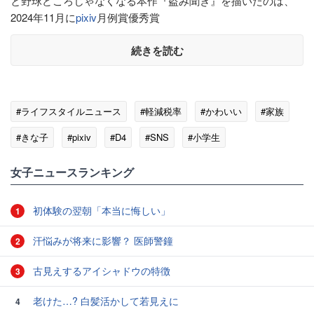
と野球どころじゃなくなる本作『盗み聞き』を描いたのは、
2024年11月に
pixiv
月例賞優秀賞
続きを読む
#ライフスタイルニュース
#軽減税率
#かわいい
#家族
#きな子
#pixiv
#D4
#SNS
#小学生
女子ニュースランキング
初体験の翌朝「本当に悔しい」
1
汗悩みが将来に影響？ 医師警鐘
2
古見えするアイシャドウの特徴
3
老けた…? 白髪活かして若見えに
4