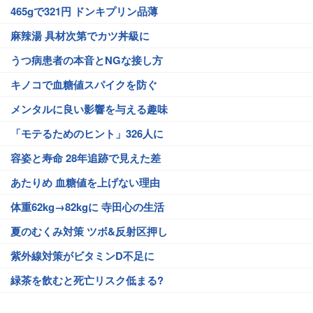
465gで321円 ドンキプリン品薄
麻辣湯 具材次第でカツ丼級に
うつ病患者の本音とNGな接し方
キノコで血糖値スパイクを防ぐ
メンタルに良い影響を与える趣味
「モテるためのヒント」326人に
容姿と寿命 28年追跡で見えた差
あたりめ 血糖値を上げない理由
体重62kg→82kgに 寺田心の生活
夏のむくみ対策 ツボ&反射区押し
紫外線対策がビタミンD不足に
緑茶を飲むと死亡リスク低まる?