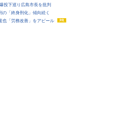
原爆投下巡り広島市長を批判
刑の「終身刑化」傾向続く
竜也「労務改善」をアピール