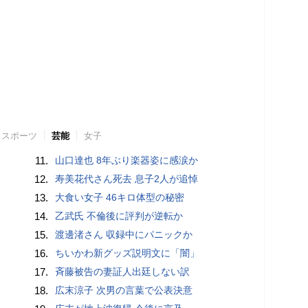
スポーツ
芸能
女子
11.
山口達也 8年ぶり楽器姿に感涙か
12.
寿美花代さん死去 息子2人が追悼
13.
大食い女子 46キロ体型の秘密
14.
乙武氏 不倫後に評判が逆転か
15.
渡邊渚さん 収録中にパニックか
16.
ちいかわ新グッズ説明文に「闇」
17.
斉藤被告の妻証人出廷しない訳
18.
広末涼子 次男の言葉で公表決意