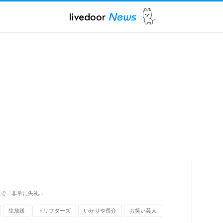
載で「非常に失礼…
生放送
ドリフターズ
いかりや長介
お笑い芸人