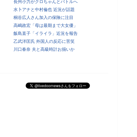
長州小力がクロちゃんとバトルへ
水卜アナと中村倫也 近況が話題
桐谷広人さん加入の保険に注目
高嶋政宏「母は最期まで大女優」
飯島直子「イライラ」近況を報告
乙武洋匡氏 外国人の反応に苦笑
川口春奈 夫と高級時計お揃いか