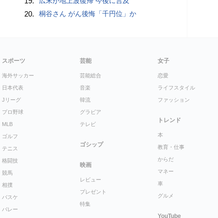
19.
広末が地上波復帰 今後に言及
20.
桐谷さん がん後悔「千円位」か
スポーツ
芸能
女子
海外サッカー
芸能総合
恋愛
日本代表
音楽
ライフスタイル
Jリーグ
韓流
ファッション
プロ野球
グラビア
トレンド
MLB
テレビ
本
ゴルフ
ゴシップ
教育・仕事
テニス
からだ
格闘技
映画
マネー
競馬
レビュー
車
相撲
プレゼント
グルメ
バスケ
特集
バレー
YouTube