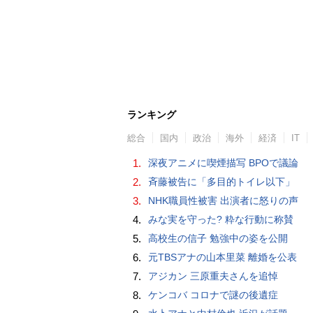
ランキング
総合
国内
政治
海外
経済
IT
1.
深夜アニメに喫煙描写 BPOで議論
2.
斉藤被告に「多目的トイレ以下」
3.
NHK職員性被害 出演者に怒りの声
4.
みな実を守った? 粋な行動に称賛
5.
高校生の信子 勉強中の姿を公開
6.
元TBSアナの山本里菜 離婚を公表
7.
アジカン 三原重夫さんを追悼
8.
ケンコバ コロナで謎の後遺症