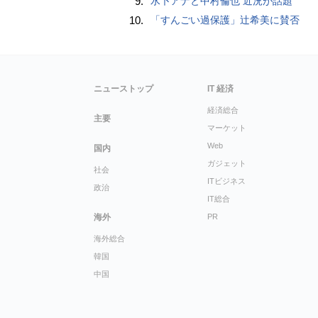
9.
水卜アナと中村倫也 近況が話題
10.
「すんごい過保護」辻希美に賛否
ニューストップ
IT 経済
経済総合
主要
マーケット
Web
国内
ガジェット
社会
ITビジネス
政治
IT総合
海外
PR
海外総合
韓国
中国