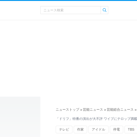
ニューストップ
芸能ニュース
芸能総合ニュース
>
>
>
「ドリフ」特番の演出が大不評 ワイプにテロップ満
テレビ
作家
アイドル
停電
TBS
志村けん