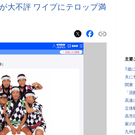
が大不評 ワイプにテロップ満
主要
7歳
夫に
関東
「泥
高速
立体
高市
家の
九州