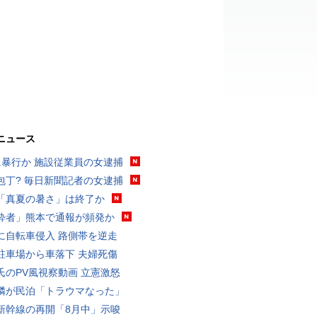
ニュース
に暴行か 施設従業員の女逮捕
包丁? 毎日新聞記者の女逮捕
「真夏の暑さ」は終了か
酔者」熊本で通報が頻発か
に自転車侵入 路側帯を逆走
駐車場から車落下 夫婦死傷
氏のPV風視察動画 立憲激怒
隣が民泊「トラウマなった」
新幹線の再開「8月中」示唆