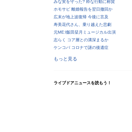
みな実を守った? 粋な行動に称賛
ホモサピ 離婚報告を翌日撤回か
広末が地上波復帰 今後に言及
寿美花代さん、乗り越えた悲劇
元ME:I飯田栞月ミュージカル出演
志らく コア層との溝深まるか
ケンコバ コロナで謎の後遺症
もっと見る
ライブドアニュースを読もう！