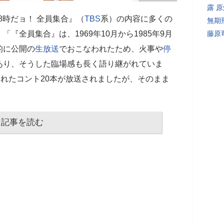
露 
8時だョ！ 全員集合』（
TBS
系）の内容に多くの
無期
『全員集合』は、1969年10月から1985年9月
藤原
的に公開の
生放送
でおこなわれたため、火事や
停
あり、そうした臨場感も長く語り継がれていま
されたコント20本が放送されましたが、そのまま
記事を読む