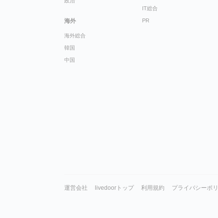
政治
IT総合
海外
PR
海外総合
韓国
中国
運営会社
livedoorトップ
利用規約
プライバシーポ