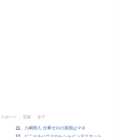
スポーツ
芸能
女子
11.
八嶋智人 仕事ゼロの原因はマネ
12.
ビニールハウスからシャインマスカット約200房を盗んだ疑い ネットで販売か 無職の男（42）逮捕 岡山県警