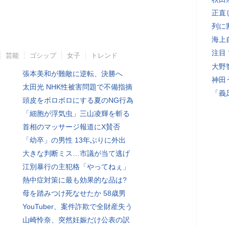
正直
列に
海上
注目
芸能
ゴシップ
女子
トレンド
大野
張本美和が難敵に逆転、決勝へ
神田
太田光 NHK性被害問題で不備指摘
「義
頭皮をボロボロにする夏のNG行為
「細胞が浮気虫」三山凌輝を斬る
首相のマッサージ報道にX賛否
「幼卒」の男性 13年ぶりに外出
大きな判断ミス…市議が当て逃げ
江別暴行の主犯格「やってねぇ」
熱中症対策に最も効果的な品は?
母を踏みつけ死なせたか 58歳男
YouTuber、案件詐欺で全財産失う
山崎怜奈、突然妊娠だけ公表の訳