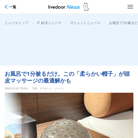
一覧
>
>
>
お風呂で1分被る
ニューストップ
IT 経済ニュース
ガジェットニュース
お風呂で1分被るだけ。この「柔らかい帽子」が頭
皮マッサージの最適解かも
2026年5月8日 7時55分
写真：ギズモード・ジャパン