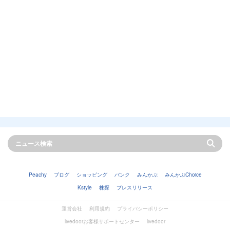
Peachy
ブログ
ショッピング
バンク
みんかぶ
みんかぶChoice
Kstyle
株探
プレスリリース
運営会社
利用規約
プライバシーポリシー
livedoorお客様サポートセンター
livedoor