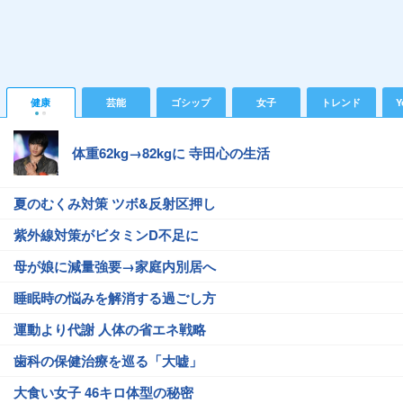
健康
芸能
ゴシップ
女子
トレンド
Y
体重62kg→82kgに 寺田心の生活
夏のむくみ対策 ツボ&反射区押し
紫外線対策がビタミンD不足に
母が娘に減量強要→家庭内別居へ
睡眠時の悩みを解消する過ごし方
運動より代謝 人体の省エネ戦略
歯科の保健治療を巡る「大嘘」
大食い女子 46キロ体型の秘密