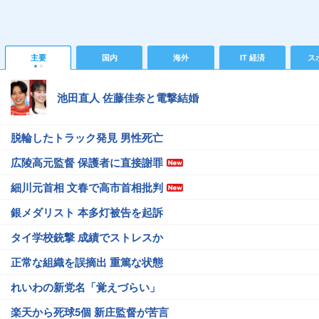
主要
国内
海外
IT 経済
ス
池田直人 佐藤佳奈と電撃結婚
脱輪したトラック発見 男性死亡
広陵高元監督 保護者に直接謝罪
細川元首相 文春で高市首相批判
銀メダリスト 本多灯被告を起訴
タイ学校銃撃 成績でストレスか
正常な組織を誤摘出 重篤な状態
れいわの新党名「覚えづらい」
楽天から死球5個 新庄監督が苦言