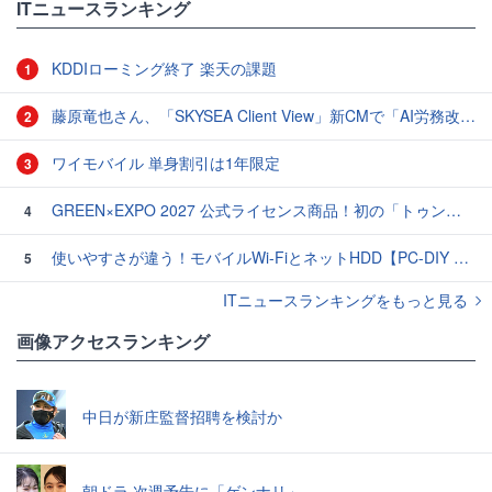
ITニュースランキング
KDDIローミング終了 楽天の課題
1
藤原竜也さん、「SKYSEA Client View」新CMで「AI労務改善」をアピール 働き方をAIが分析したら「すぐに休んで」と言われる？
2
ワイモバイル 単身割引は1年限定
3
GREEN×EXPO 2027 公式ライセンス商品！初の「トゥンクトゥンク」公式LINEスタンプ、販売開始
4
使いやすさが違う！モバイルWi-FiとネットHDD【PC-DIY 秋の陣】
5
ITニュースランキングをもっと見る
画像アクセスランキング
中日が新庄監督招聘を検討か
朝ドラ 次週予告に「ゲンナリ」