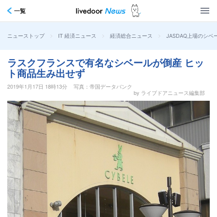
一覧
>
>
>
JASDAQ上場のシ
ニューストップ
IT 経済ニュース
経済総合ニュース
ラスクフランスで有名なシベールが倒産 ヒッ
ト商品生み出せず
2019年1月17日 18時13分
写真：帝国データバンク
by ライブドアニュース編集部