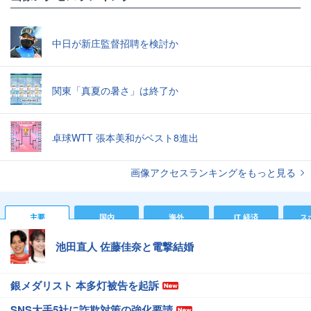
中日が新庄監督招聘を検討か
関東「真夏の暑さ」は終了か
卓球WTT 張本美和がベスト8進出
画像アクセスランキングをもっと見る
主要
国内
海外
IT 経済
ス
池田直人 佐藤佳奈と電撃結婚
銀メダリスト 本多灯被告を起訴
SNS大手5社に詐欺対策の強化要請