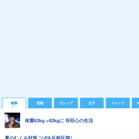
健康
芸能
ゴシップ
女子
トレンド
Y
体重62kg→82kgに 寺田心の生活
夏のむくみ対策 ツボ&反射区押し