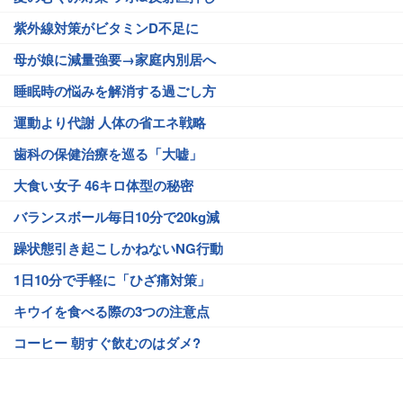
紫外線対策がビタミンD不足に
母が娘に減量強要→家庭内別居へ
睡眠時の悩みを解消する過ごし方
運動より代謝 人体の省エネ戦略
歯科の保健治療を巡る「大嘘」
大食い女子 46キロ体型の秘密
バランスボール毎日10分で20kg減
躁状態引き起こしかねないNG行動
1日10分で手軽に「ひざ痛対策」
キウイを食べる際の3つの注意点
コーヒー 朝すぐ飲むのはダメ?