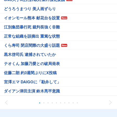
どうろうまつり 美人画ずらり
イオンモール熊本 献花台を設置
江別集団暴行死 裁判長強く非難
正常な組織を誤摘出 重篤な状態
くら寿司 閉店間際の大盛り話題
黒木啓司氏 逮捕されていたか
テオくん 加藤乃愛との破局発表
佐藤二朗 約3週間ぶりにX投稿
宮澤エマ DAIGOに「勘弁して」
ダイアン津田主演 鈴木亮平意識