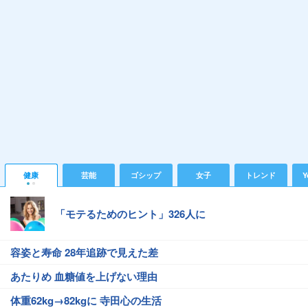
健康
芸能
ゴシップ
女子
トレンド
Y
「モテるためのヒント」326人に
容姿と寿命 28年追跡で見えた差
あたりめ 血糖値を上げない理由
体重62kg→82kgに 寺田心の生活