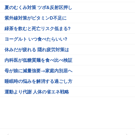
夏のむくみ対策 ツボ&反射区押し
紫外線対策がビタミンD不足に
緑茶を飲むと死亡リスク低まる?
ヨーグルト いつ食べたらいい?
休みだが疲れる 隠れ疲労対策は
内科医が低糖質麺を食べ比べ検証
母が娘に減量強要→家庭内別居へ
睡眠時の悩みを解消する過ごし方
運動より代謝 人体の省エネ戦略