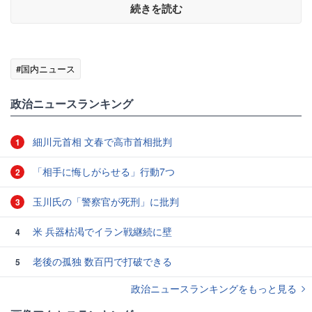
続きを読む
#国内ニュース
政治ニュースランキング
細川元首相 文春で高市首相批判
1
「相手に悔しがらせる」行動7つ
2
玉川氏の「警察官が死刑」に批判
3
米 兵器枯渇でイラン戦継続に壁
4
老後の孤独 数百円で打破できる
5
政治ニュースランキングをもっと見る