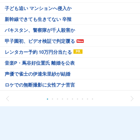
子ども追い マンションへ侵入か
新幹線できても生きてない 辛辣
パキスタン、警察隊が千人殺害か
甲子園初、ビデオ検証で判定覆る
レンタカー予約 10万円分当たる
音楽P・蔦谷好位置氏 離婚を公表
声優で雀士の伊達朱里紗が結婚
ロケでの無断撮影に女性アナ苦言