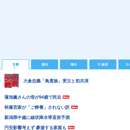
主要
国内
海外
IT 経済
ス
大倉忠義「鳥貴族」実父と初共演
蓮池薫さんの母が94歳で死去
秋篠宮家が「ご静養」されない訳
新潟県中越に線状降水帯直前予測
円安影響考えず 豪遊する家庭も