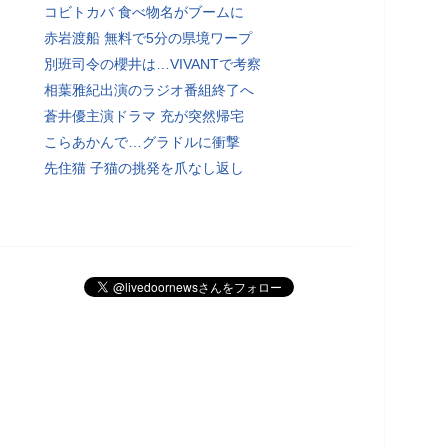
コビトカバ 食べ物名がブームに
赤岩渡船 無料で5分の県境ワープ
別班司令の櫻井は…VIVANTで考察
相葉雅紀出演のラジオ番組終了へ
蒼井優主演ドラマ 充が突然帰宅
こらあかんで…グラドルに衝撃
先住猫 子猫の挑発を爪なし返し