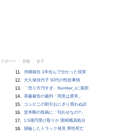
スポーツ
芸能
女子
11.
沖縄移住 1年住んで分かった現実
12.
大久保佳代子 50代の性欲事情
13.
「売り方汚すぎ」Number_iに落胆
14.
斉藤被告の裁判「同意は異常」
15.
コンビニの割引おにぎり買わぬ訳
16.
堂本剛の投稿に「匂わせなの?」
17.
1.5億円受け取りか 国税職員処分
18.
脱輪したトラック発見 男性死亡