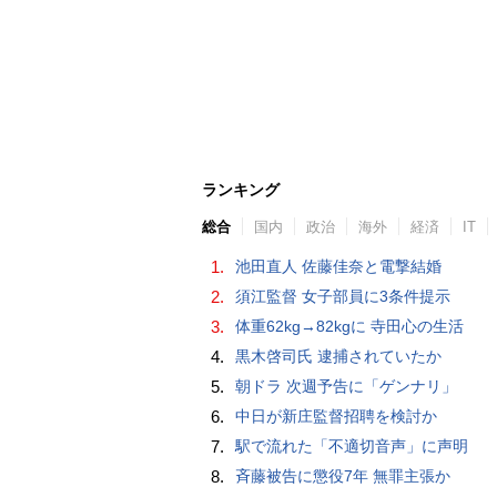
ランキング
総合
国内
政治
海外
経済
IT
1.
池田直人 佐藤佳奈と電撃結婚
2.
須江監督 女子部員に3条件提示
3.
体重62kg→82kgに 寺田心の生活
4.
黒木啓司氏 逮捕されていたか
5.
朝ドラ 次週予告に「ゲンナリ」
6.
中日が新庄監督招聘を検討か
7.
駅で流れた「不適切音声」に声明
8.
斉藤被告に懲役7年 無罪主張か