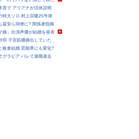
本音で アリアナが活休説明
の特大ソロ 村上宗隆25号弾
も冨安ら同僚に? 関係者指摘
マ娘」出演声優が結婚を発表
砂羽 子宮筋腫摘出していた
と板倉結婚 芸能界にも変化?
でグラビア バレて退職過去