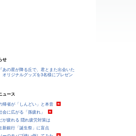
らせ
『あの星が降る丘で、君とまた出会いた
』オリジナルグッズを3名様にプレゼン
ニュース
の帰省が「しんどい」と本音
社会に広がる「孫疲れ」
だが疲れる 隠れ疲労対策は
モ新銀行「誕生祭」に盲点
ソーのモバブ使い倒してみた