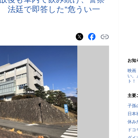
 法廷で即答した“危うい一
お知
映画
い。
ト！
主要
子孫
日本
休み
ドコ
ダイ