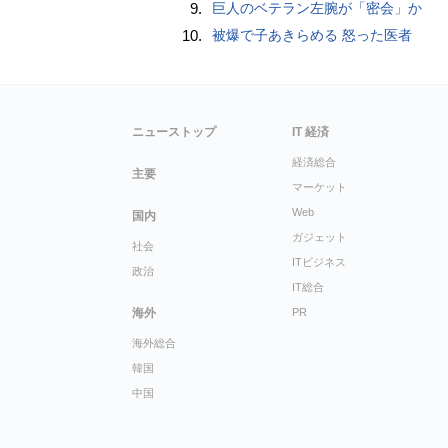
9.
巨人のベテラン左腕が「密会」か
10.
被爆で子あきらめる 怒った医者
ニューストップ
IT 経済
経済総合
主要
マーケット
Web
国内
ガジェット
社会
ITビジネス
政治
IT総合
海外
PR
海外総合
韓国
中国