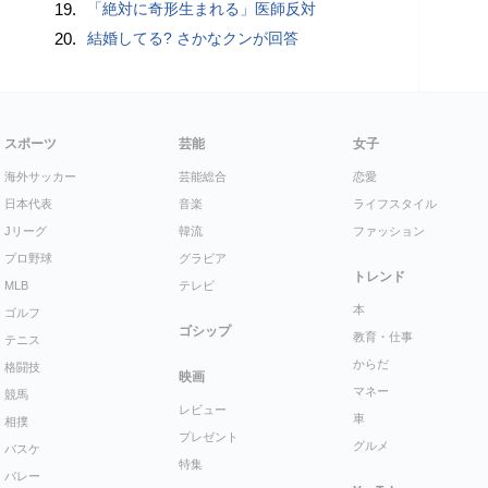
19.
「絶対に奇形生まれる」医師反対
20.
結婚してる? さかなクンが回答
スポーツ
芸能
女子
海外サッカー
芸能総合
恋愛
日本代表
音楽
ライフスタイル
Jリーグ
韓流
ファッション
プロ野球
グラビア
トレンド
MLB
テレビ
本
ゴルフ
ゴシップ
教育・仕事
テニス
からだ
格闘技
映画
マネー
競馬
レビュー
車
相撲
プレゼント
グルメ
バスケ
特集
バレー