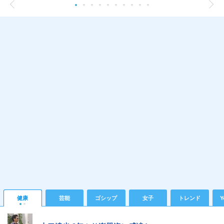
健康
芸能
ゴシップ
女子
トレンド
Y