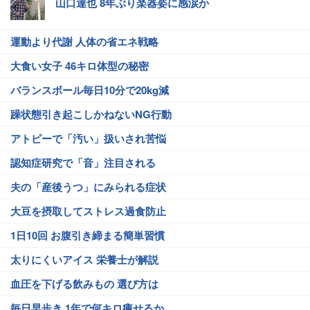
山口達也 8年ぶり楽器姿に感涙か
運動より代謝 人体の省エネ戦略
大食い女子 46キロ体型の秘密
バランスボール毎日10分で20kg減
躁状態引き起こしかねないNG行動
アトピーで「汚い」扱いされ苦悩
認知症研究で「音」注目される
夫の「産後うつ」にみられる症状
大豆を摂取してストレス過食防止
1日10回 お腹引き締まる簡単習慣
太りにくいアイス 栄養士が解説
血圧を下げる飲みもの 選び方は
毎日早歩き 1年で何キロ痩せるか