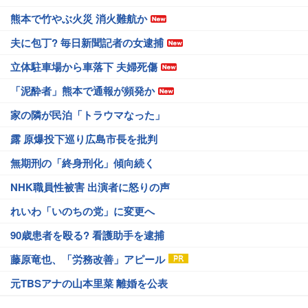
熊本で竹やぶ火災 消火難航か
夫に包丁? 毎日新聞記者の女逮捕
立体駐車場から車落下 夫婦死傷
「泥酔者」熊本で通報が頻発か
家の隣が民泊「トラウマなった」
露 原爆投下巡り広島市長を批判
無期刑の「終身刑化」傾向続く
NHK職員性被害 出演者に怒りの声
れいわ「いのちの党」に変更へ
90歳患者を殴る? 看護助手を逮捕
藤原竜也、「労務改善」アピール
元TBSアナの山本里菜 離婚を公表