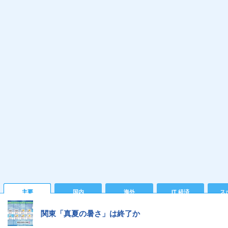
主要
国内
海外
IT 経済
ス
関東「真夏の暑さ」は終了か