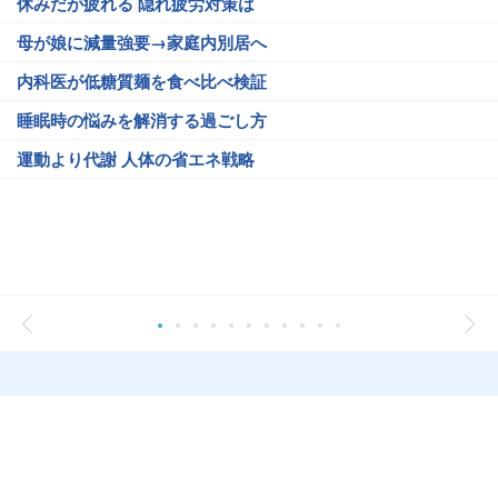
休みだが疲れる 隠れ疲労対策は
母が娘に減量強要→家庭内別居へ
内科医が低糖質麺を食べ比べ検証
睡眠時の悩みを解消する過ごし方
運動より代謝 人体の省エネ戦略