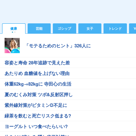
健康
芸能
ゴシップ
女子
トレンド
Y
「モテるためのヒント」326人に
容姿と寿命 28年追跡で見えた差
あたりめ 血糖値を上げない理由
体重62kg→82kgに 寺田心の生活
夏のむくみ対策 ツボ&反射区押し
紫外線対策がビタミンD不足に
緑茶を飲むと死亡リスク低まる?
ヨーグルト いつ食べたらいい?