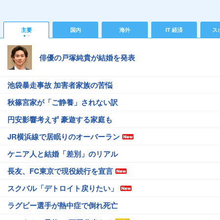
主要
国内
海外
IT 経済
ス
俳優の戸塚純貴が結婚を発表
池袋暴走事故 加害者家族の苦悩
秋篠宮家が「ご静養」されない訳
円安影響考えず 豪遊する家庭も
JR横浜線で居眠りのオーバーラン
ケニア人と結婚「差別」のリアル
長友、FC東京で現役続行を宣言
スクバル「デトロイト戻りたい」
ラグビー選手が熱中症で倒れ死亡