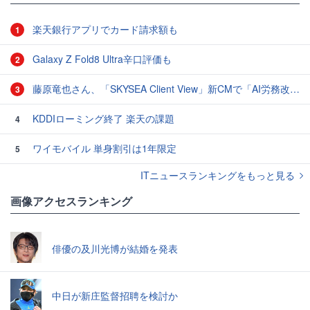
楽天銀行アプリでカード請求額も
1
Galaxy Z Fold8 Ultra辛口評価も
2
藤原竜也さん、「SKYSEA Client View」新CMで「AI労務改善」をアピール 働き方をAIが分析したら「すぐに休んで」と言われる？
3
KDDIローミング終了 楽天の課題
4
ワイモバイル 単身割引は1年限定
5
ITニュースランキングをもっと見る
画像アクセスランキング
俳優の及川光博が結婚を発表
中日が新庄監督招聘を検討か