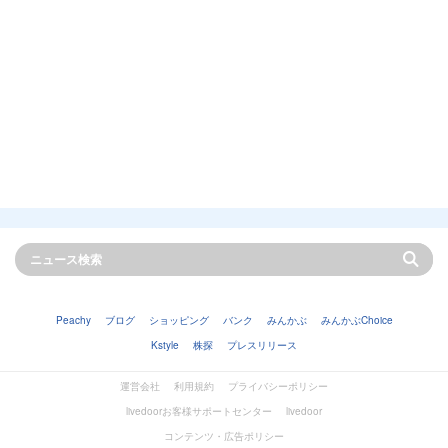
Peachy
ブログ
ショッピング
バンク
みんかぶ
みんかぶChoice
Kstyle
株探
プレスリリース
運営会社
利用規約
プライバシーポリシー
livedoorお客様サポートセンター
livedoor
コンテンツ・広告ポリシー