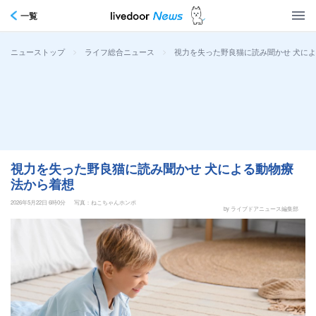
一覧
>
>
視力を失った野良猫に読み聞かせ 犬に
ニューストップ
ライフ総合ニュース
視力を失った野良猫に読み聞かせ 犬による動物療
法から着想
2026年5月22日 6時0分
写真：ねこちゃんホンポ
by ライブドアニュース編集部