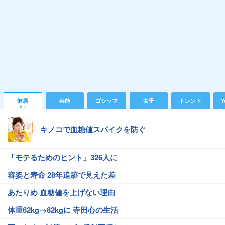
健康
芸能
ゴシップ
女子
トレンド
Y
キノコで血糖値スパイクを防ぐ
「モテるためのヒント」326人に
容姿と寿命 28年追跡で見えた差
あたりめ 血糖値を上げない理由
体重62kg→82kgに 寺田心の生活