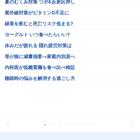
夏のむくみ対策 ツボ&反射区押し
紫外線対策がビタミンD不足に
緑茶を飲むと死亡リスク低まる?
ヨーグルト いつ食べたらいい?
休みだが疲れる 隠れ疲労対策は
母が娘に減量強要→家庭内別居へ
内科医が低糖質麺を食べ比べ検証
睡眠時の悩みを解消する過ごし方