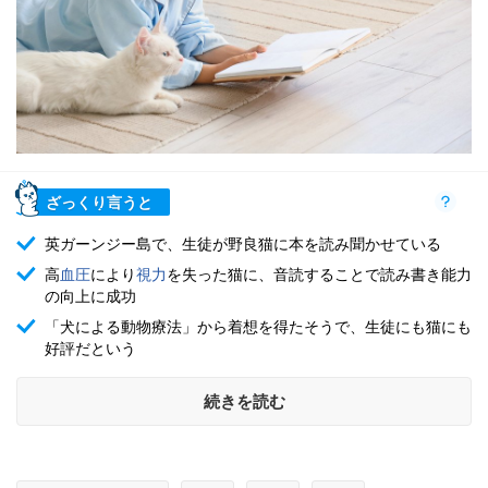
ざっくり言うと
英ガーンジー島で、生徒が野良猫に本を読み聞かせている
高
血圧
により
視力
を失った猫に、音読することで読み書き能力
の向上に成功
「犬による動物療法」から着想を得たそうで、生徒にも猫にも
好評だという
続きを読む