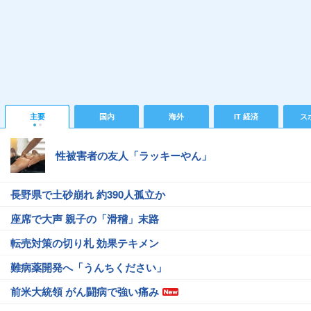
主要
国内
海外
IT 経済
ス
性被害者の友人「ラッキーやん」
長野県で土砂崩れ 約390人孤立か
座席で大声 親子の「滑稽」末路
転売対策の切り札 効果テキメン
難病薬開発へ「うんちください」
前米大統領 がん闘病で強い痛み