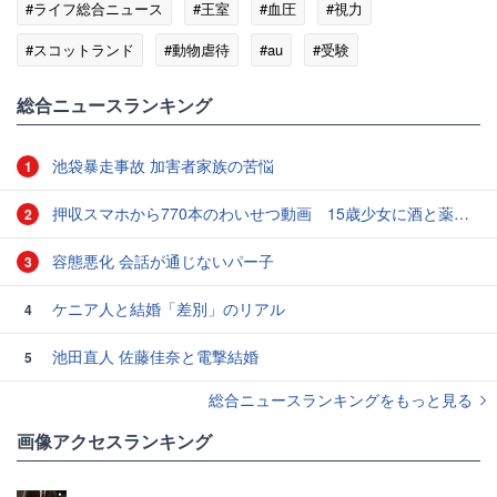
#ライフ総合ニュース
#王室
#血圧
#視力
#スコットランド
#動物虐待
#au
#受験
総合ニュースランキング
池袋暴走事故 加害者家族の苦悩
1
押収スマホから770本のわいせつ動画 15歳少女に酒と薬飲ませ性的暴行か 54歳男を再逮捕 「薬もありますよ」とSNSで誘い出し
2
容態悪化 会話が通じないパー子
3
ケニア人と結婚「差別」のリアル
4
池田直人 佐藤佳奈と電撃結婚
5
総合ニュースランキングをもっと見る
画像アクセスランキング