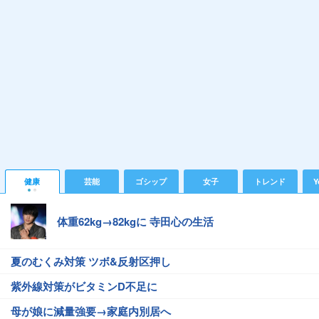
健康
芸能
ゴシップ
女子
トレンド
Y
体重62kg→82kgに 寺田心の生活
夏のむくみ対策 ツボ&反射区押し
紫外線対策がビタミンD不足に
母が娘に減量強要→家庭内別居へ