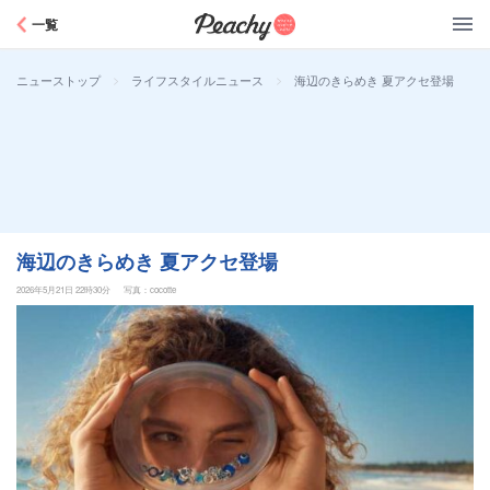
Peachy
一覧
>
>
海辺のきらめき 夏アクセ登場
ニューストップ
ライフスタイルニュース
海辺のきらめき 夏アクセ登場
2026年5月21日 22時30分
写真：cocotte