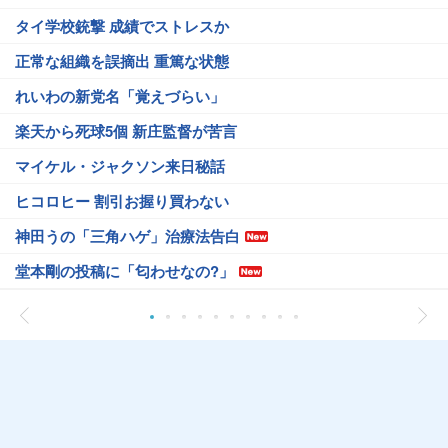
タイ学校銃撃 成績でストレスか
正常な組織を誤摘出 重篤な状態
れいわの新党名「覚えづらい」
楽天から死球5個 新庄監督が苦言
マイケル・ジャクソン来日秘話
ヒコロヒー 割引お握り買わない
神田うの「三角ハゲ」治療法告白
堂本剛の投稿に「匂わせなの?」