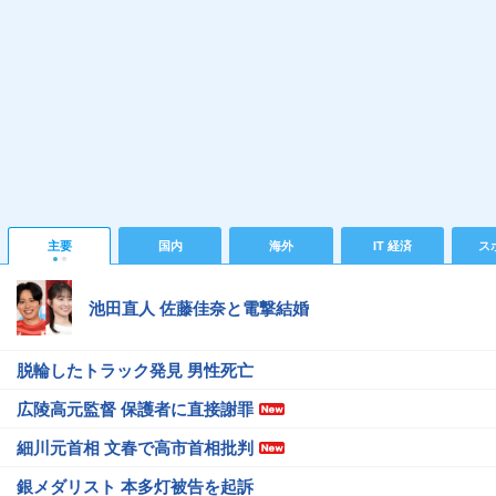
主要
国内
海外
IT 経済
ス
池田直人 佐藤佳奈と電撃結婚
脱輪したトラック発見 男性死亡
広陵高元監督 保護者に直接謝罪
細川元首相 文春で高市首相批判
銀メダリスト 本多灯被告を起訴