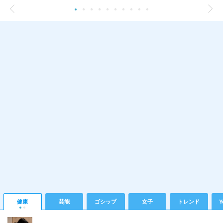
健康
芸能
ゴシップ
女子
トレンド
Y