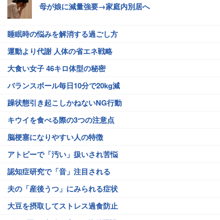
母が娘に減量強要→家庭内別居へ
睡眠時の悩みを解消する過ごし方
運動より代謝 人体の省エネ戦略
大食い女子 46キロ体型の秘密
バランスボール毎日10分で20kg減
躁状態引き起こしかねないNG行動
キウイを食べる際の3つの注意点
脳梗塞になりやすい人の特徴
アトピーで「汚い」扱いされ苦悩
認知症研究で「音」注目される
夫の「産後うつ」にみられる症状
大豆を摂取してストレス過食防止