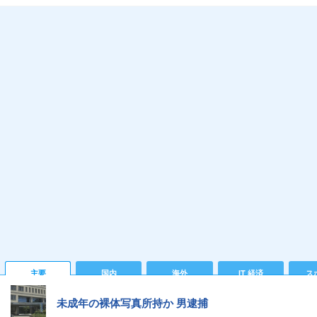
主要
国内
海外
IT 経済
ス
未成年の裸体写真所持か 男逮捕