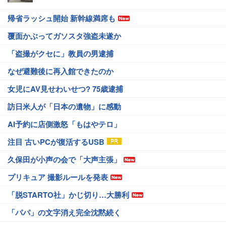
帰省ラッシュ開始 新幹線満席も
覆面かぶってガソスタ強盗未遂か
「盗撮がクセに」教員の男逮捕
なぜ避難後に再入館できたのか
女児にAV見せわいせつ? 75歳逮捕
訪日米人が「日本の遺物」に感動
AI予約に店側激怒「もはやテロ」
注目 古いPCが復活するUSB
久保田が小声の会で「大声主張」
プリキュア 撮影ルールを発表
「脱STARTO社」かじ切り…大勝利
「パパ」の文字消え完全沈黙続く