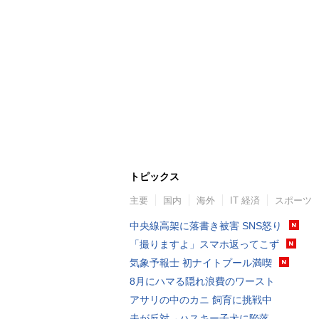
トピックス
主要
国内
海外
IT 経済
スポーツ
中央線高架に落書き被害 SNS怒り
「撮りますよ」スマホ返ってこず
気象予報士 初ナイトプール満喫
8月にハマる隠れ浪費のワースト
アサリの中のカニ 飼育に挑戦中
夫が反対→ハスキー子犬に陥落