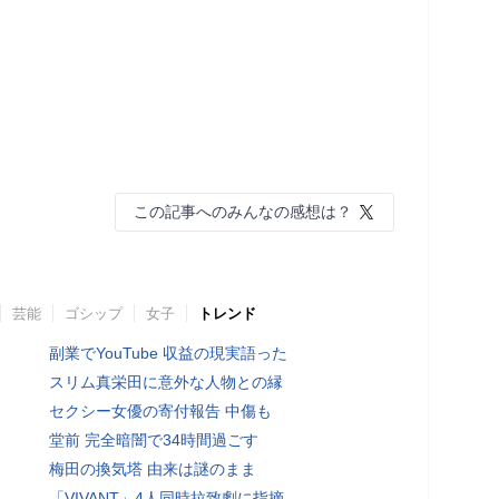
この記事へのみんなの感想は？
芸能
ゴシップ
女子
トレンド
副業でYouTube 収益の現実語った
スリム真栄田に意外な人物との縁
セクシー女優の寄付報告 中傷も
堂前 完全暗闇で34時間過ごす
梅田の換気塔 由来は謎のまま
「VIVANT」4人同時拉致劇に指摘