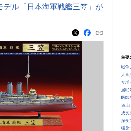
ラモデル「日本海軍戦艦三笠」が
主要
戦争
大量
サボ
居眠
医師
値上
成長
深夜
猛暑