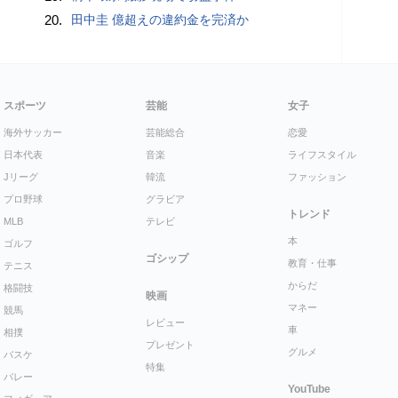
20.
田中圭 億超えの違約金を完済か
スポーツ
芸能
女子
海外サッカー
芸能総合
恋愛
日本代表
音楽
ライフスタイル
Jリーグ
韓流
ファッション
プロ野球
グラビア
トレンド
MLB
テレビ
本
ゴルフ
ゴシップ
教育・仕事
テニス
からだ
格闘技
映画
マネー
競馬
レビュー
車
相撲
プレゼント
グルメ
バスケ
特集
バレー
YouTube