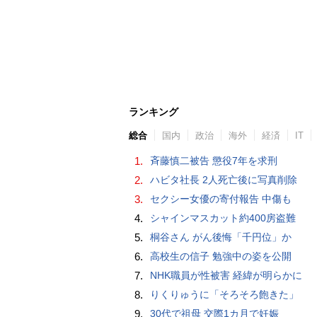
ランキング
総合
国内
政治
海外
経済
IT
1.
斉藤慎二被告 懲役7年を求刑
2.
ハビタ社長 2人死亡後に写真削除
3.
セクシー女優の寄付報告 中傷も
4.
シャインマスカット約400房盗難
5.
桐谷さん がん後悔「千円位」か
6.
高校生の信子 勉強中の姿を公開
7.
NHK職員が性被害 経緯が明らかに
8.
りくりゅうに「そろそろ飽きた」
9.
30代で祖母 交際1カ月で妊娠