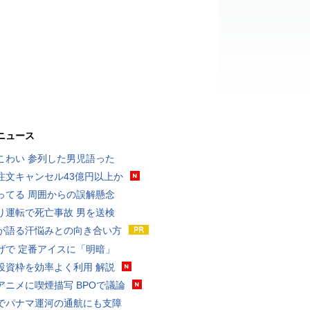
ニュース
こわい 参列した男児語った
注文キャンセル43億円以上か
ってる 周囲からの誤解懸念
り運転で死亡事故 男を送検
が語る汗悩みとの向き合い方
げで 定番アイスに「明暗」
投資枠を効率よく利用 解説
アニメに喫煙描写 BPOで議論
でパナマ運河の通航にも支障