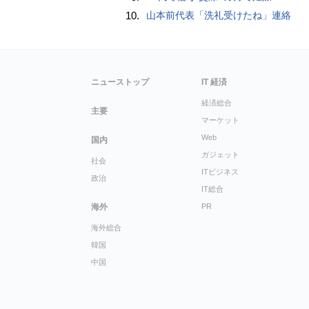
10.
山本前代表「洗礼受けたね」連絡
ニューストップ
IT 経済
経済総合
主要
マーケット
Web
国内
ガジェット
社会
ITビジネス
政治
IT総合
海外
PR
海外総合
韓国
中国