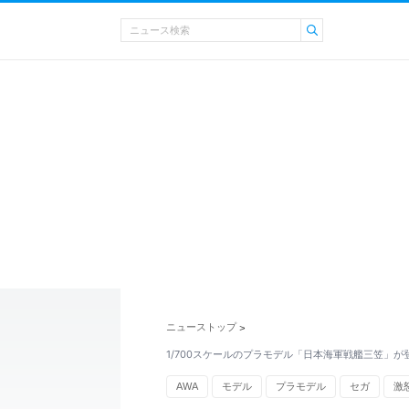
ニューストップ
>
1/700スケールのプラモデル「日本海軍戦艦三笠」が
AWA
モデル
プラモデル
セガ
激