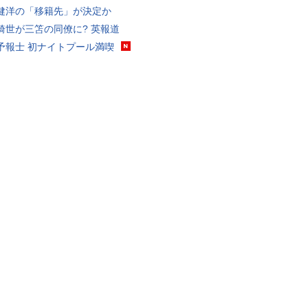
健洋の「移籍先」が決定か
綺世が三笘の同僚に? 英報道
予報士 初ナイトプール満喫