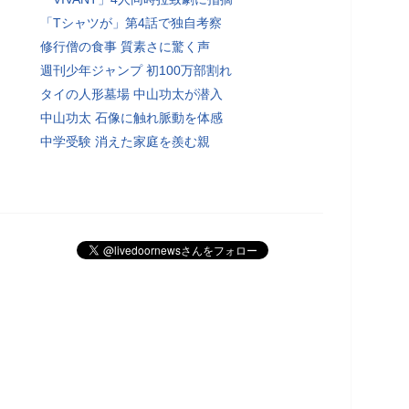
「Tシャツが」第4話で独自考察
修行僧の食事 質素さに驚く声
週刊少年ジャンプ 初100万部割れ
タイの人形墓場 中山功太が潜入
中山功太 石像に触れ脈動を体感
中学受験 消えた家庭を羨む親