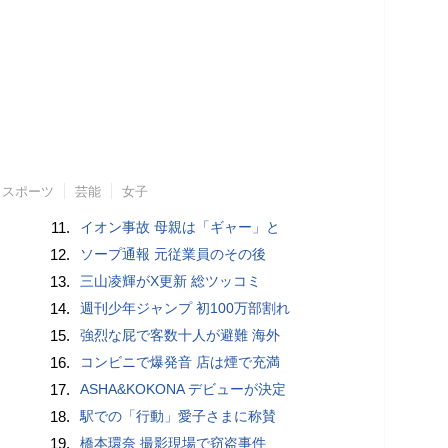
スポーツ
芸能
女子
11.
イオン事故 母親は「ギャー」と
12.
ソープ通報 元従業員のその後
13.
三山凌輝がX更新 総ツッコミ
14.
週刊少年ジャンプ 初100万部割れ
15.
強烈な屁で客数十人が避難 海外
16.
コンビニで爆発音 店は煙で充満
17.
ASHA&KOKONA デビューが決定
18.
駅での「行動」愛子さまに称賛
19.
橋本環奈 撮影現場で窃盗事件