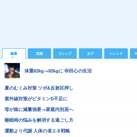
健康
芸能
ゴシップ
女子
トレンド
Y
体重62kg→82kgに 寺田心の生活
夏のむくみ対策 ツボ&反射区押し
紫外線対策がビタミンD不足に
母が娘に減量強要→家庭内別居へ
睡眠時の悩みを解消する過ごし方
運動より代謝 人体の省エネ戦略