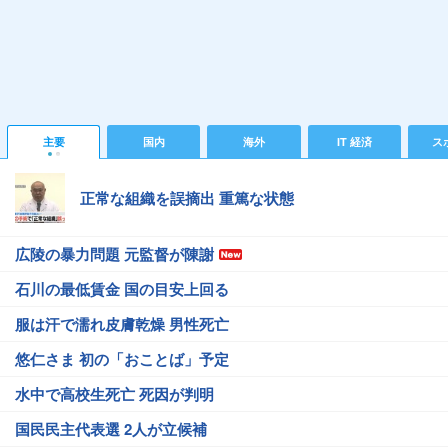
主要
国内
海外
IT 経済
ス
正常な組織を誤摘出 重篤な状態
広陵の暴力問題 元監督が陳謝
石川の最低賃金 国の目安上回る
服は汗で濡れ皮膚乾燥 男性死亡
悠仁さま 初の「おことば」予定
水中で高校生死亡 死因が判明
国民民主代表選 2人が立候補