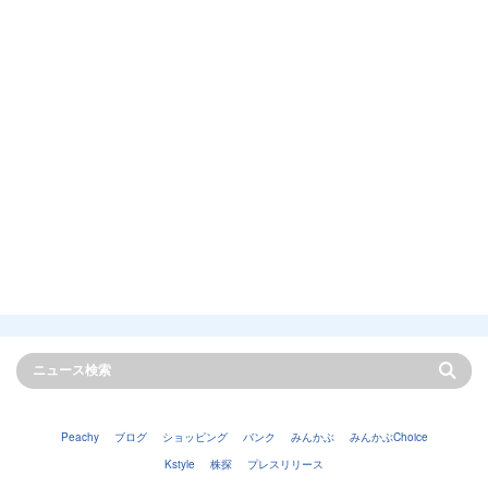
Peachy
ブログ
ショッピング
バンク
みんかぶ
みんかぶChoice
Kstyle
株探
プレスリリース