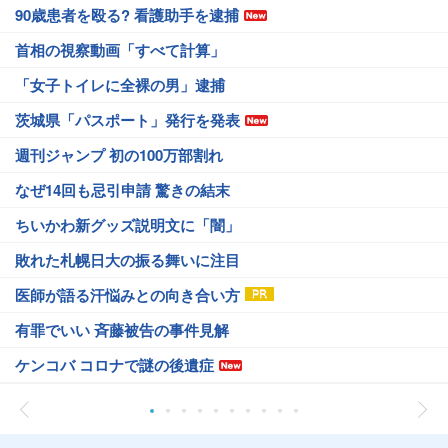
90歳患者を殴る? 看護助手を逮捕
首相の視察動画「すべて計算」
「女子トイレに全裸の男」逮捕
茨城県「パスポート」発行を発表
週刊ジャンプ 初の100万部割れ
なぜ14回も忌引申請 驚きの結末
ちいかわ新グッズ説明文に「闇」
敗れた札幌日大の振る舞いに注目
医師が語る汗悩みとの向き合い方
有罪でいい 斉藤被告の事件見解
ケンコバ コロナで謎の後遺症