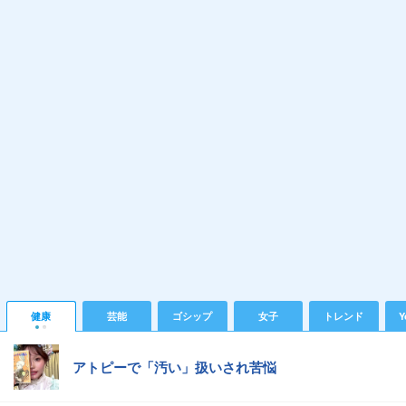
健康
芸能
ゴシップ
女子
トレンド
Y
アトピーで「汚い」扱いされ苦悩