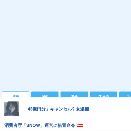
主要
国内
海外
IT 経済
ス
「43億円分」キャンセル? 女逮捕
消費者庁「SNOW」運営に措置命令