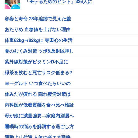
「モテるためのヒント」326人に
容姿と寿命 28年追跡で見えた差
あたりめ 血糖値を上げない理由
体重62kg→82kgに 寺田心の生活
夏のむくみ対策 ツボ&反射区押し
紫外線対策がビタミンD不足に
緑茶を飲むと死亡リスク低まる?
ヨーグルト いつ食べたらいいの
休みだが疲れる 隠れ疲労対策は
内科医が低糖質麺を食べ比べ検証
母が娘に減量強要→家庭内別居へ
睡眠時の悩みを解消する過ごし方
運動より代謝 人体の省エネ戦略