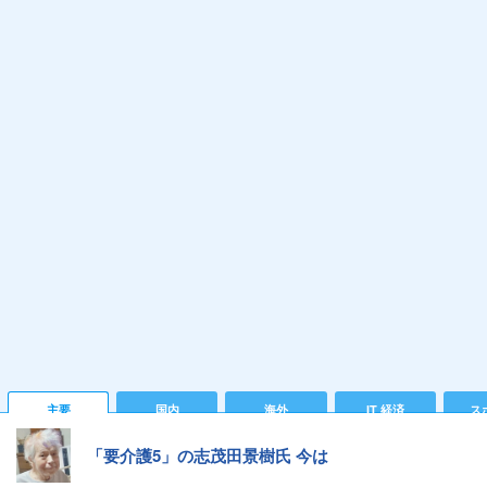
主要
国内
海外
IT 経済
ス
「要介護5」の志茂田景樹氏 今は