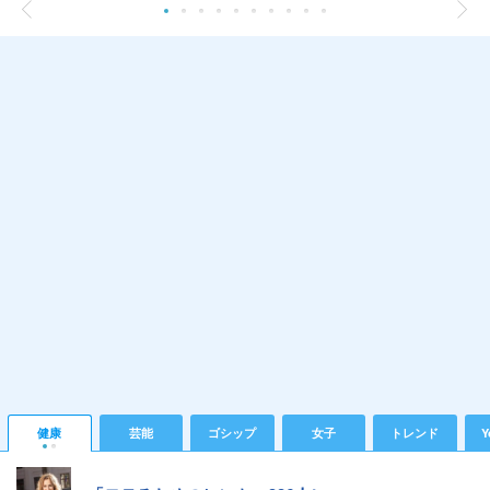
健康
芸能
ゴシップ
女子
トレンド
Y