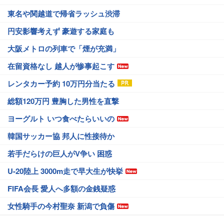
東名や関越道で帰省ラッシュ渋滞
円安影響考えず 豪遊する家庭も
大阪メトロの列車で「煙が充満」
在留資格なし 越人が惨事起こす
レンタカー予約 10万円分当たる
総額120万円 豊胸した男性を直撃
ヨーグルト いつ食べたらいいの
韓国サッカー協 邦人に性接待か
若手だらけの巨人がV争い 困惑
U-20陸上 3000m走で早大生が快挙
FIFA会長 愛人へ多額の金銭疑惑
女性騎手の今村聖奈 新潟で負傷