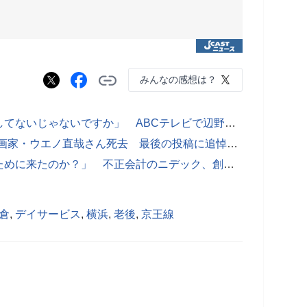
みんなの感想は？
「命大切だと言っていても、大切にしてないじゃないですか」 ABCテレビで辺野古沖事故を約40分間異例の特集
「死にます助けて。」から3週間...漫画家・ウエノ直哉さん死去 最後の投稿に追悼相次ぐ
「恥を知るべき」「日本電産を潰すために来たのか？」 不正会計のニデック、創業者の罵倒メールに驚愕「えげつない」
倉
,
デイサービス
,
横浜
,
老後
,
京王線