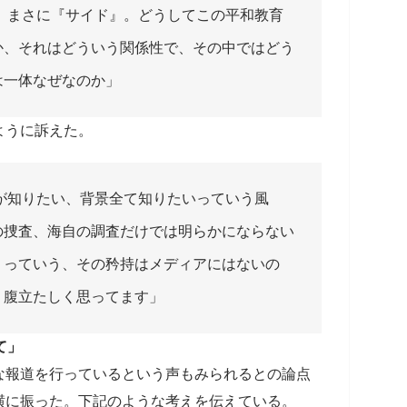
、まさに『サイド』。どうしてこの平和教育
か、それはどういう関係性で、その中ではどう
は一体なぜなのか」
ように訴えた。
が知りたい、背景全て知りたいっていう風
の捜査、海自の調査だけでは明らかにならない
くっていう、その矜持はメディアにはないの
く腹立たしく思ってます」
て」
な報道を行っているという声もみられるとの論点
横に振った。下記のような考えを伝えている。