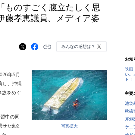
「ものすごく腹立たしく思
伊藤孝恵議員、メディア姿
みんなの感想は？
お知
映画
い。
26年5月
ト！
出演し、沖縄
事故をめぐ
主要
池袋
秋篠
学習中の同
JR
乗せた船2
写真拡大
ケニ
した。
子ど