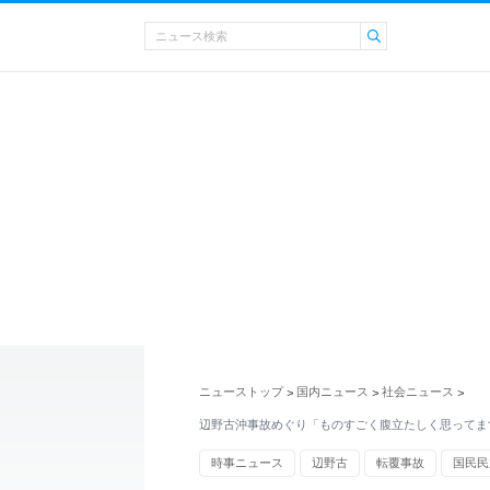
ニューストップ
国内ニュース
社会ニュース
>
>
>
辺野古沖事故めぐり「ものすごく腹立たしく思ってま
時事ニュース
辺野古
転覆事故
国民民