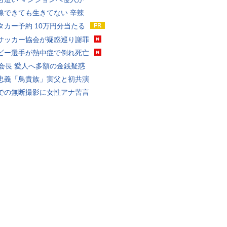
線できても生きてない 辛辣
タカー予約 10万円分当たる
サッカー協会が疑惑巡り謝罪
ビー選手が熱中症で倒れ死亡
FA会長 愛人へ多額の金銭疑惑
忠義「鳥貴族」実父と初共演
での無断撮影に女性アナ苦言