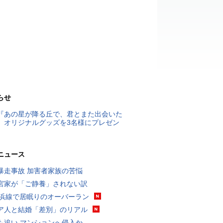
らせ
『あの星が降る丘で、君とまた出会いた
』オリジナルグッズを3名様にプレゼン
ニュース
暴走事故 加害者家族の苦悩
宮家が「ご静養」されない訳
横浜線で居眠りのオーバーラン
ア人と結婚「差別」のリアル
も追い マンションへ侵入か