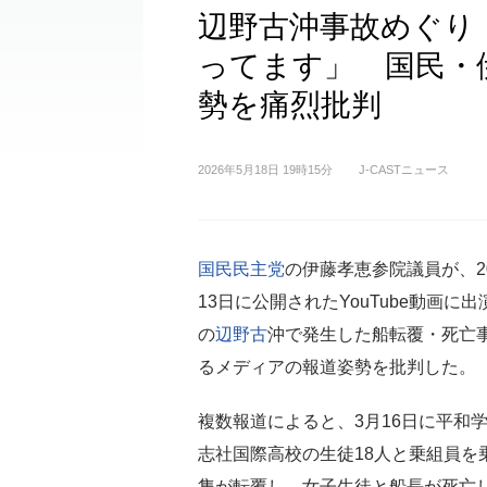
辺野古沖事故めぐり
ってます」 国民・
勢を痛烈批判
2026年5月18日 19時15分
J-CASTニュース
国民民主党
の伊藤孝恵参院議員が、20
13日に公開されたYouTube動画に
の
辺野古
沖で発生した船転覆・死亡
るメディアの報道姿勢を批判した。
複数報道によると、3月16日に平和
志社国際高校の生徒18人と乗組員を
隻が転覆し、女子生徒と船長が死亡