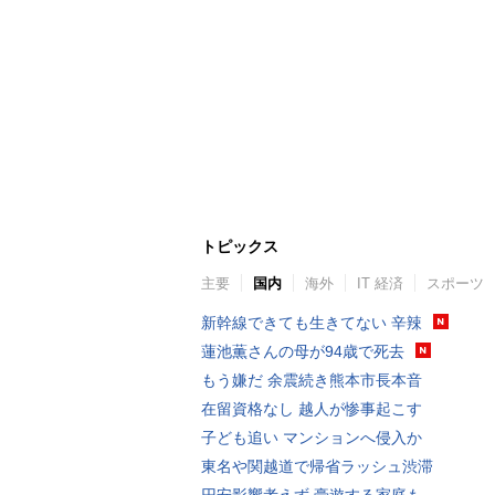
トピックス
主要
国内
海外
IT 経済
スポーツ
新幹線できても生きてない 辛辣
蓮池薫さんの母が94歳で死去
もう嫌だ 余震続き熊本市長本音
在留資格なし 越人が惨事起こす
子ども追い マンションへ侵入か
東名や関越道で帰省ラッシュ渋滞
円安影響考えず 豪遊する家庭も