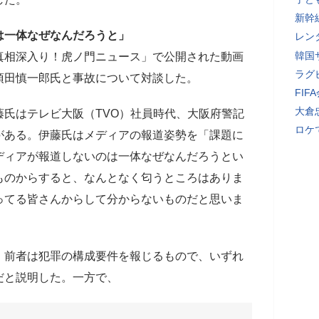
新幹
は一体なぜなんだろうと」
レン
韓国
ル「真相深入り！虎ノ門ニュース」で公開された動画
ラグ
須田慎一郎氏と事故について対談した。
FI
大倉
氏はテレビ大阪（TVO）社員時代、大阪府警記
ロケ
がある。伊藤氏はメディアの報道姿勢を「課題に
ディアが報道しないのは一体なぜなんだろうとい
ものからすると、なんとなく匂うところはありま
ってる皆さんからして分からないものだと思いま
、前者は犯罪の構成要件を報じるもので、いずれ
だと説明した。一方で、