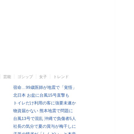
芸能
ゴシップ
女子
トレンド
宿命…99歳医師が地震で「覚悟」
北日本 お盆に台風15号直撃も
トイレだけ利用の客に強要未遂か
物資届かない 熊本地震で問題に
台風13号で混乱 沖縄で負傷者5人
社長の気分で夏の賞与が梅干しに
子孫の帰省が「しんどい」と本音