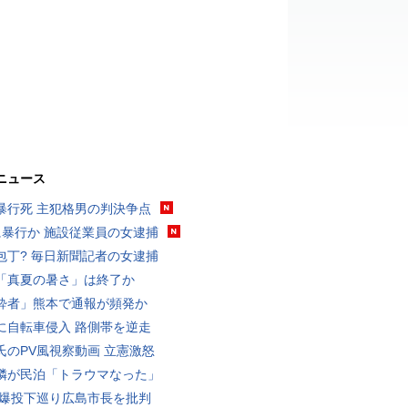
ニュース
暴行死 主犯格男の判決争点
に暴行か 施設従業員の女逮捕
包丁? 毎日新聞記者の女逮捕
「真夏の暑さ」は終了か
酔者」熊本で通報が頻発か
に自転車侵入 路側帯を逆走
氏のPV風視察動画 立憲激怒
隣が民泊「トラウマなった」
原爆投下巡り広島市長を批判