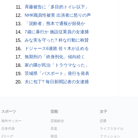
11.
斉藤被告に「多目的トイレ以下」
12.
NHK職員性被害 出演者に怒りの声
13.
「泥酔者」熊本で通報が頻発か
14.
7歳に暴行か 施設従業員の女逮捕
15.
みな実を守った? 粋な行動に称賛
16.
ドジャース6連敗 佐々木が止める
17.
無期刑の「終身刑化」傾向続く
18.
家の隣が民泊「トラウマなった」
19.
茨城県「パスポート」発行を発表
20.
夫に包丁? 毎日新聞記者の女逮捕
スポーツ
芸能
女子
海外サッカー
芸能総合
恋愛
日本代表
音楽
ライフスタイル
Jリーグ
韓流
ファッション