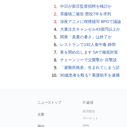
1.
中日が新庄監督招聘を検討か
2.
斉藤慎二被告 懲役7年を求刑
3.
深夜アニメに喫煙描写 BPOで議論
4.
大量注文キャンセル43億円以上か
5.
関東「真夏の暑さ」は終了か
6.
レストランで192人食中毒 静岡
7.
客を閉め出します SAで徹底対策
8.
チェーンソーで父襲撃か 目撃談
9.
「避難所格差」生まれてしまう訳
10.
90歳患者を殴る? 看護助手を逮捕
ニューストップ
IT 経済
経済総合
主要
マーケット
Web
国内