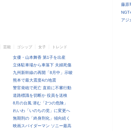
藤原
NG
アジ
芸能
ゴシップ
女子
トレンド
女優・山本舞香 第1子を出産
立体駐車場から車落下 夫婦死傷
九州新幹線の再開「8月中」示唆
熊本で最大震度4の地震
警官発砲で死亡 直前に不審行動
道路標識を切断か 役員を送検
8月の台風 潜む「2つの危険」
れいわ「いのちの党」に変更へ
無期刑の「終身刑化」傾向続く
映画スパイダーマン ソニー最高