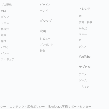
プロ野球
グラビア
トレンド
MLB
テレビ
本
ゴルフ
ゴシップ
教育・仕事
テニス
からだ
格闘技
映画
マネー
競馬
レビュー
車
相撲
プレゼント
グルメ
バスケ
特集
バレー
YouTube
フィギュア
サブカル
アニメ
ゲーム
コミック
リシー
コンテンツ・広告ポリシー
livedoorお客様サポートセンター