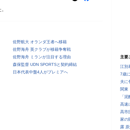
た。
佐野航大 オランダ王者へ移籍
佐野海舟 英クラブが移籍争奪戦
佐野海舟 ミランが注目する理由
主要
森保監督 UDN SPORTSと契約締結
江別
日本代表中盤4人がプレミアへ
7歳
夫に
関東
「泥
高速
高市
家の
露 