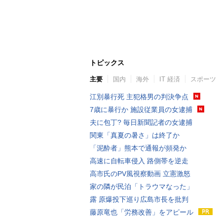
トピックス
主要
国内
海外
IT 経済
スポーツ
江別暴行死 主犯格男の判決争点
7歳に暴行か 施設従業員の女逮捕
夫に包丁? 毎日新聞記者の女逮捕
関東「真夏の暑さ」は終了か
「泥酔者」熊本で通報が頻発か
高速に自転車侵入 路側帯を逆走
高市氏のPV風視察動画 立憲激怒
家の隣が民泊「トラウマなった」
露 原爆投下巡り広島市長を批判
藤原竜也「労務改善」をアピール