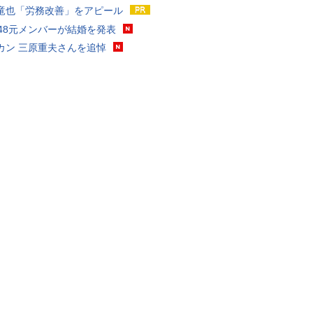
竜也「労務改善」をアピール
T48元メンバーが結婚を発表
カン 三原重夫さんを追悼