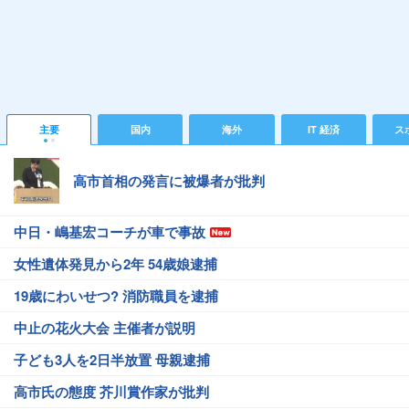
主要
国内
海外
IT 経済
ス
高市首相の発言に被爆者が批判
中日・嶋基宏コーチが車で事故
女性遺体発見から2年 54歳娘逮捕
19歳にわいせつ? 消防職員を逮捕
中止の花火大会 主催者が説明
子ども3人を2日半放置 母親逮捕
高市氏の態度 芥川賞作家が批判