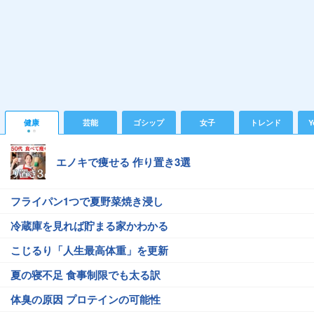
健康
芸能
ゴシップ
女子
トレンド
Y
エノキで痩せる 作り置き3選
フライパン1つで夏野菜焼き浸し
冷蔵庫を見れば貯まる家かわかる
こじるり「人生最高体重」を更新
夏の寝不足 食事制限でも太る訳
体臭の原因 プロテインの可能性