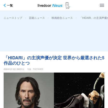
一覧
>
>
>
「HIDARI」の主演声
ニューストップ
芸能ニュース
映画総合ニュース
「HIDARI」の主演声優が決定 世界から厳選された5
作品のひとつ
2026年5月18日 20時51分
写真：THE RIVER