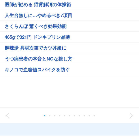
医師が勧める 猫背解消の体操術
人生台無しに…やめるべき7項目
さくらんぼ 驚くべき効果効能
465gで321円 ドンキプリン品薄
麻辣湯 具材次第でカツ丼級に
うつ病患者の本音とNGな接し方
キノコで血糖値スパイクを防ぐ