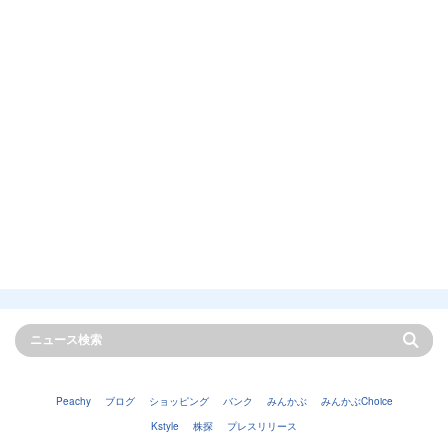
Peachy
ブログ
ショッピング
バンク
みんかぶ
みんかぶChoice
Kstyle
株探
プレスリリース