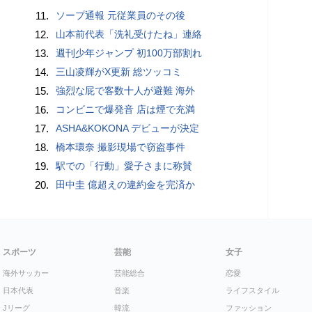
11.
ソープ通報 元従業員のその後
12.
山本前代表「洗礼受けたね」連絡
13.
週刊少年ジャンプ 初100万部割れ
14.
三山凌輝がX更新 総ツッコミ
15.
強烈な屁で客数十人が避難 海外
16.
コンビニで爆発音 店は煙で充満
17.
ASHA&KOKONA デビューが決定
18.
橋本環奈 撮影現場で窃盗事件
19.
駅での「行動」愛子さまに称賛
20.
田中圭 億超えの違約金を完済か
スポーツ
芸能
女子
海外サッカー
芸能総合
恋愛
日本代表
音楽
ライフスタイル
Jリーグ
韓流
ファッション