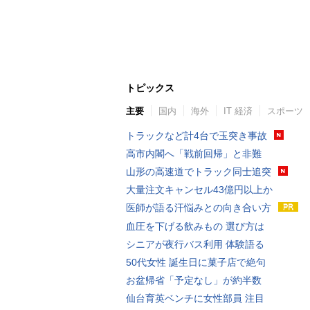
トピックス
主要
国内
海外
IT 経済
スポーツ
トラックなど計4台で玉突き事故
高市内閣へ「戦前回帰」と非難
山形の高速道でトラック同士追突
大量注文キャンセル43億円以上か
医師が語る汗悩みとの向き合い方
血圧を下げる飲みもの 選び方は
シニアが夜行バス利用 体験語る
50代女性 誕生日に菓子店で絶句
お盆帰省「予定なし」が約半数
仙台育英ベンチに女性部員 注目