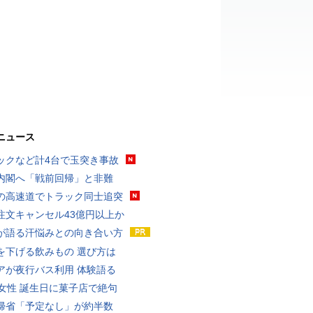
ニュース
ックなど計4台で玉突き事故
内閣へ「戦前回帰」と非難
の高速道でトラック同士追突
注文キャンセル43億円以上か
が語る汗悩みとの向き合い方
を下げる飲みもの 選び方は
アが夜行バス利用 体験語る
代女性 誕生日に菓子店で絶句
帰省「予定なし」が約半数