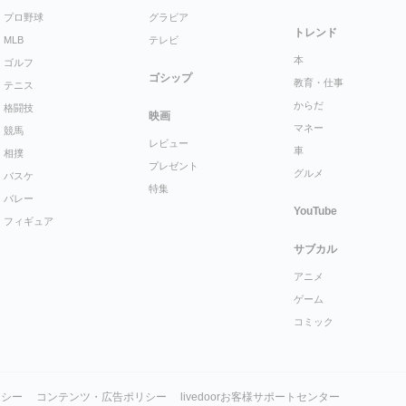
プロ野球
グラビア
トレンド
MLB
テレビ
本
ゴルフ
ゴシップ
教育・仕事
テニス
からだ
格闘技
映画
マネー
競馬
レビュー
車
相撲
プレゼント
グルメ
バスケ
特集
バレー
YouTube
フィギュア
サブカル
アニメ
ゲーム
コミック
リシー
コンテンツ・広告ポリシー
livedoorお客様サポートセンター