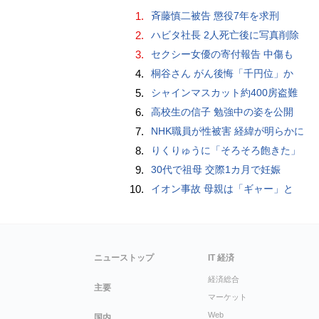
1.
斉藤慎二被告 懲役7年を求刑
2.
ハビタ社長 2人死亡後に写真削除
3.
セクシー女優の寄付報告 中傷も
4.
桐谷さん がん後悔「千円位」か
5.
シャインマスカット約400房盗難
6.
高校生の信子 勉強中の姿を公開
7.
NHK職員が性被害 経緯が明らかに
8.
りくりゅうに「そろそろ飽きた」
9.
30代で祖母 交際1カ月で妊娠
10.
イオン事故 母親は「ギャー」と
ニューストップ
IT 経済
経済総合
主要
マーケット
Web
国内