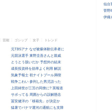
仙台
菅野
伊織
芸能
ゴシップ
女子
トレンド
元TBSアナ なぜ被爆体験伝承者に
元競泳選手 東野圭吾さんと親戚
とうとう脱いだか 予想外の結末
成長投資枠を効率よく利用 解説
気象予報士 初ナイトプール満喫
戦争こわい 参列した男児語った
上田綺世が三笘の同僚に? 英報道
サボってる 周囲からの誤解懸念
冨安健洋の「移籍先」が決定か
猛暑でパナマ運河の通航にも支障