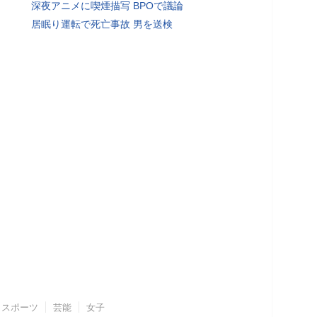
深夜アニメに喫煙描写 BPOで議論
居眠り運転で死亡事故 男を送検
スポーツ
芸能
女子