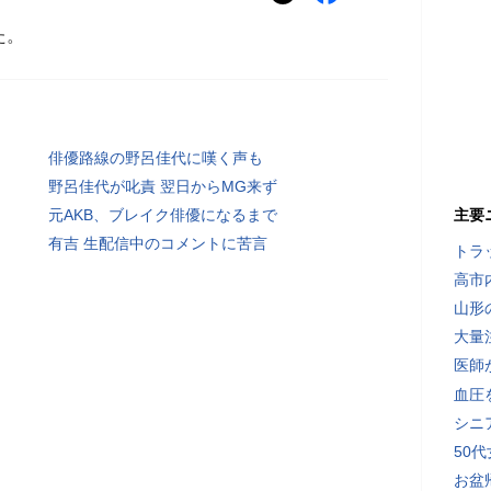
た。
俳優路線の野呂佳代に嘆く声も
野呂佳代が叱責 翌日からMG来ず
元AKB、ブレイク俳優になるまで
主要
有吉 生配信中のコメントに苦言
トラ
高市
山形
大量
医師
血圧
シニ
50
お盆