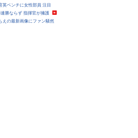
育英ベンチに女性部員 注目
8連勝ならず 指揮官が擁護
もえの最新画像にファン騒然