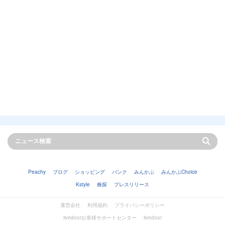
Peachy
ブログ
ショッピング
バンク
みんかぶ
みんかぶChoice
Kstyle
株探
プレスリリース
運営会社
利用規約
プライバシーポリシー
livedoorお客様サポートセンター
livedoor