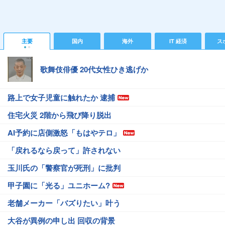
主要
国内
海外
IT 経済
ス
歌舞伎俳優 20代女性ひき逃げか
路上で女子児童に触れたか 逮捕
住宅火災 2階から飛び降り脱出
AI予約に店側激怒「もはやテロ」
「戻れるなら戻って」許されない
玉川氏の「警察官が死刑」に批判
甲子園に「光る」ユニホーム?
老舗メーカー「バズりたい」叶う
大谷が異例の申し出 回収の背景