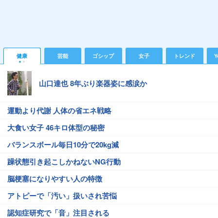
健康
芸能
ゴシップ
女子
トレンド
Y
山口達也 8年ぶり楽器姿に感涙か
運動より代謝 人体の省エネ戦略
大食い女子 46キロ体型の秘密
バランスボール毎日10分で20kg減
躁状態引き起こしかねないNG行動
脳梗塞になりやすい人の特徴
アトピーで「汚い」扱いされ苦悩
認知症研究で「音」注目される