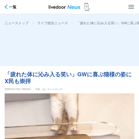
一覧
>
>
「疲れた体に沁み入る笑い」GWに喜ぶ
ニューストップ
ライフ総合ニュース
「疲れた体に沁み入る笑い」GWに喜ぶ猫様の姿に
X民も崇拝
2026年5月18日 18時40分
写真：ねこちゃんホンポ