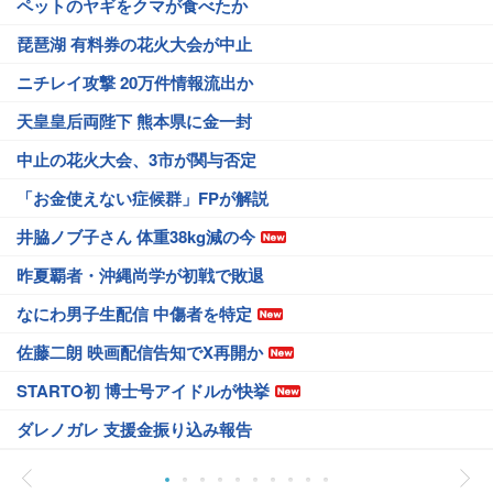
ペットのヤギをクマが食べたか
琵琶湖 有料券の花火大会が中止
ニチレイ攻撃 20万件情報流出か
天皇皇后両陛下 熊本県に金一封
中止の花火大会、3市が関与否定
「お金使えない症候群」FPが解説
井脇ノブ子さん 体重38kg減の今
昨夏覇者・沖縄尚学が初戦で敗退
なにわ男子生配信 中傷者を特定
佐藤二朗 映画配信告知でX再開か
STARTO初 博士号アイドルが快挙
ダレノガレ 支援金振り込み報告