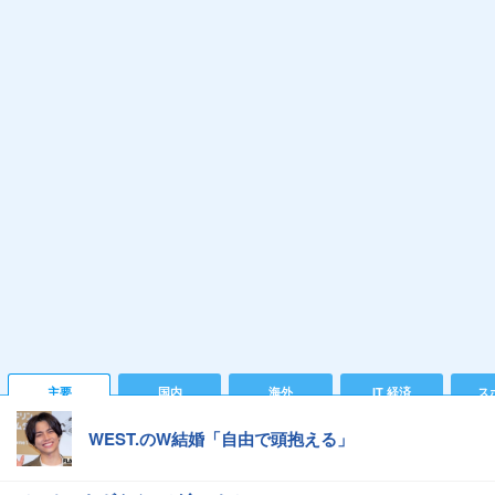
主要
国内
海外
IT 経済
ス
WEST.のW結婚「自由で頭抱える」