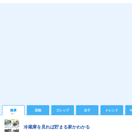
健康
芸能
ゴシップ
女子
トレンド
Y
冷蔵庫を見れば貯まる家かわかる