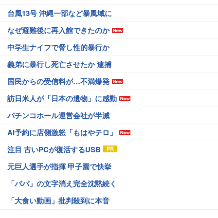
台風13号 沖縄一部など暴風域に
なぜ避難後に再入館できたのか
中学生ナイフで脅し性的暴行か
義弟に暴行し死亡させたか 逮捕
国民からの受信料が…不満爆発
訪日米人が「日本の遺物」に感動
パチンコホール運営会社が半減
AI予約に店側激怒「もはやテロ」
注目 古いPCが復活するUSB
元巨人選手が指揮 甲子園で快挙
「パパ」の文字消え完全沈黙続く
「大食い動画」批判殺到に本音