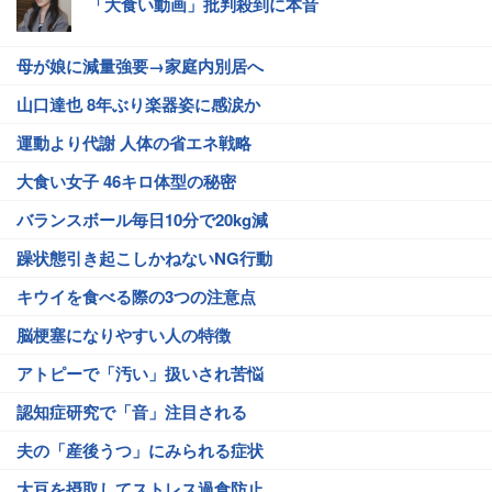
「大食い動画」批判殺到に本音
母が娘に減量強要→家庭内別居へ
山口達也 8年ぶり楽器姿に感涙か
運動より代謝 人体の省エネ戦略
大食い女子 46キロ体型の秘密
バランスボール毎日10分で20kg減
躁状態引き起こしかねないNG行動
キウイを食べる際の3つの注意点
脳梗塞になりやすい人の特徴
アトピーで「汚い」扱いされ苦悩
認知症研究で「音」注目される
夫の「産後うつ」にみられる症状
大豆を摂取してストレス過食防止