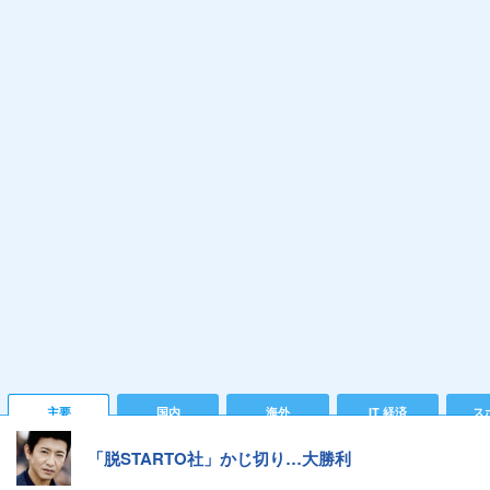
主要
国内
海外
IT 経済
ス
「脱STARTO社」かじ切り…大勝利