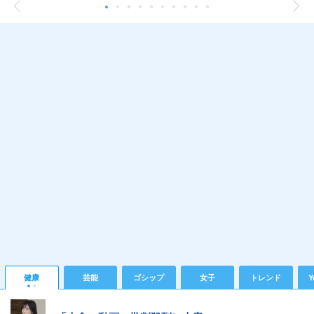
健康
芸能
ゴシップ
女子
トレンド
Y