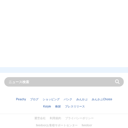
Peachy
ブログ
ショッピング
バンク
みんかぶ
みんかぶChoice
Kstyle
株探
プレスリリース
運営会社
利用規約
プライバシーポリシー
livedoorお客様サポートセンター
livedoor