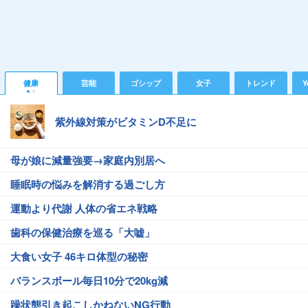
健康
芸能
ゴシップ
女子
トレンド
Y
紫外線対策がビタミンD不足に
母が娘に減量強要→家庭内別居へ
睡眠時の悩みを解消する過ごし方
運動より代謝 人体の省エネ戦略
歯科の保健治療を巡る「大嘘」
大食い女子 46キロ体型の秘密
バランスボール毎日10分で20kg減
躁状態引き起こしかねないNG行動