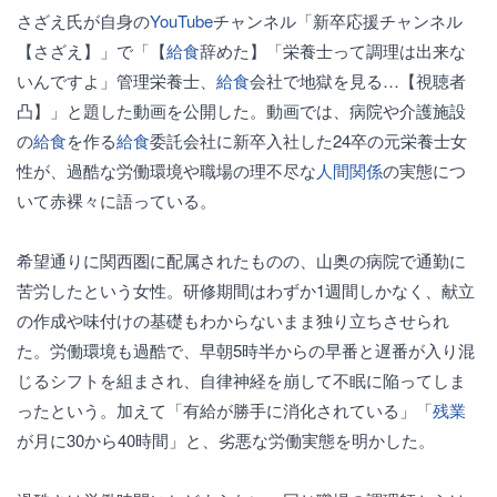
さざえ氏が自身の
YouTube
チャンネル「新卒応援チャンネル
【さざえ】」で「【
給食
辞めた】「栄養士って調理は出来な
いんですよ」管理栄養士、
給食
会社で地獄を見る…【視聴者
凸】」と題した動画を公開した。動画では、病院や介護施設
の
給食
を作る
給食
委託会社に新卒入社した24卒の元栄養士女
性が、過酷な労働環境や職場の理不尽な
人間関係
の実態につ
いて赤裸々に語っている。
希望通りに関西圏に配属されたものの、山奥の病院で通勤に
苦労したという女性。研修期間はわずか1週間しかなく、献立
の作成や味付けの基礎もわからないまま独り立ちさせられ
た。労働環境も過酷で、早朝5時半からの早番と遅番が入り混
じるシフトを組まされ、自律神経を崩して不眠に陥ってしま
ったという。加えて「有給が勝手に消化されている」「
残業
が月に30から40時間」と、劣悪な労働実態を明かした。