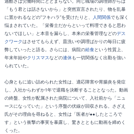
過酷さは労働時間にとどまらない。同じ職場の調理師からは
「もう君とは話さないから」と突然宣言されたり、物を乱暴
に置かれるなどの”フキハラ”を受けたりと、
人間関係
でも深く
悩まされていた。「栄養士だからといって料理できると思わ
ないでほしい」と本音を漏らし、本来の栄養管理などの
デス
クワーク
はさせてもらえず、皿洗いや調理ばかりの毎日に疲
弊していったと語る。さらには、病院の
給食
という性質上、
年末年始や
クリスマス
などの
連休
も一切関係なく出勤を強い
られていた。
心身ともに追い詰められた女性は、適応障害や胃腸炎を発症
し、入社からわずか1年で退職を決断することとなった。動画
の終盤、女性が配属された病院について、入社前から「ニュ
ースになっていた」という序盤の伏線が回収される。さざえ
氏がその理由を尋ねると、女性は「医者が●●したところで
す」という衝撃の事実を暴露し、驚きとともに動画を締めく
くった。