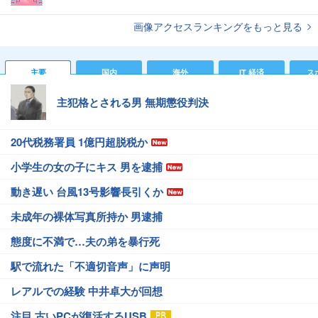
画像アクセスランキングをもっと見る
主要
国内
海外
IT 経済
ス
主犯格とされる男 無期懲役判決
20代税務署員 1億円超脱税か
小学生の女の子にキス 男を逮捕
動き遅い 台風13号影響長引くか
未成年の裸体写真所持か 男逮捕
態度に不満で…夫の弟を暴行死
駅で流れた「不適切音声」に声明
レアルでの経験 中井卓大が回想
注目 古いPCが復活するUSB