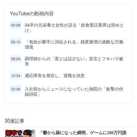
YouTubeの動画内容
24卒の元栄養士女性が語る「給食委託業界は辞めと
00:08
け」
「有給が勝手に消化される」残業激増の過酷な労働
06:10
環境
調理師からの「君とは話さない」宣言とフキハラ被
08:04
害
適応障害を発症し、退職を決意
10:34
入社前からニュースになっていた病院の「衝撃の伏
22:06
線回収」
関連記事
「鬱から躁になった瞬間、ゲームに200万円課