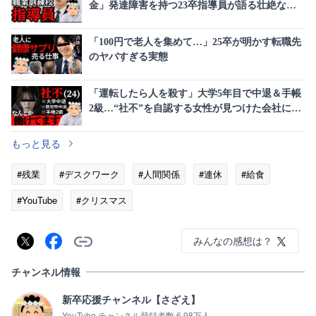
金」発達障害を持つ23卒指導員が語る壮絶な休
職期間
「100円で老人を集めて…」25卒が明かす転職先
のヤバすぎる実態
「運転したら人を殺す」大学5年目で中退＆手帳
2級…“社不”を自認する女性が見つけた会社に属
さない生き方
もっと見る
#残業
#デスクワーク
#人間関係
#連休
#給食
#YouTube
#クリスマス
みんなの感想は？
チャンネル情報
新卒応援チャンネル【さざえ】
YouTube チャンネル登録者数 6.98万人