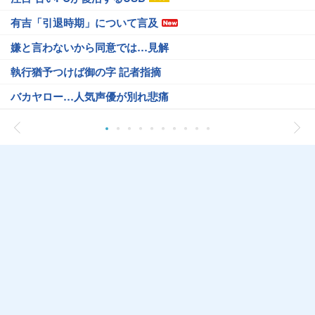
有吉「引退時期」について言及
嫌と言わないから同意では…見解
執行猶予つけば御の字 記者指摘
バカヤロー…人気声優が別れ悲痛