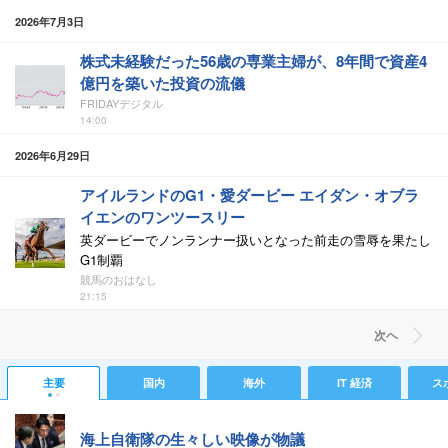
2026年7月3日
株式未経験だった56歳の専業主婦が、8年間で資産4
億円を築いた投資の流儀
FRIDAYデジタル
14:00
2026年6月29日
アイルランドのG1・愛ダービー エイダン・オブラ
イエンのワンツースリー
英ダービーでノンランナー扱いとなった前走の雪辱を果たし
G1制覇
競馬のおはなし
21:15
次ヘ
主要
国内
海外
IT 経済
ス
海上自衛隊の生々しい映像が物議