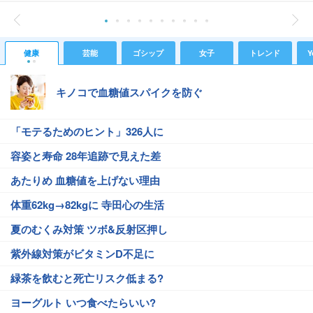
健康
芸能
ゴシップ
女子
トレンド
Y
キノコで血糖値スパイクを防ぐ
「モテるためのヒント」326人に
容姿と寿命 28年追跡で見えた差
あたりめ 血糖値を上げない理由
体重62kg→82kgに 寺田心の生活
夏のむくみ対策 ツボ&反射区押し
紫外線対策がビタミンD不足に
緑茶を飲むと死亡リスク低まる?
ヨーグルト いつ食べたらいい?