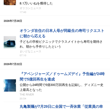
8.1万いいねを獲得した
オリコンニュース
17:40
2026年7月28日
オランダ在住の日本人母が同級生の寿司リクエスト
に朝から応える
子どもの学校ピクニックでクラスメイトから寿司を期待さ
れ、朝から手作りしたという
まいどなニュース
07:10
2026年7月22日
『アベンジャーズ／ドゥームズデイ』予告編が24時
間で5億回再生を達成
公開から24時間で5億300万回再生を記録し、ディズニー史
上最高となった
THE RIVER
20:54
丸亀製麺が7月29日に全国で一斉休業「従業員の幸