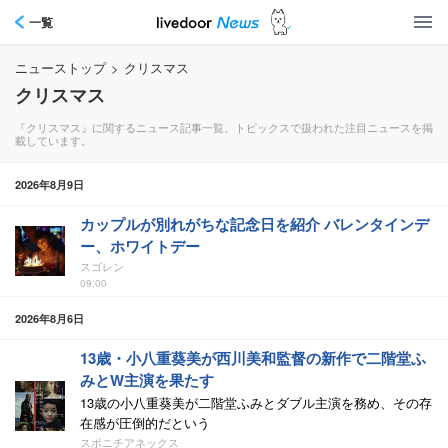
一覧
ニューストップ
>
クリスマス
クリスマス
『クリスマス』に関するニュース記事一覧。トピックスで扱われた注目ニュースを掲
載しています。
2026年8月9日
カップルが別れがちな記念日を紹介 バレンタインデ
ー、ホワイトデー
スゴレン
09:00
2026年8月6日
13歳・小八重葵美が西川美和監督の新作で二階堂ふ
みとW主演を果たす
13歳の小八重葵美が二階堂ふみとダブル主演を務め、その存
在感が圧倒的だという
スポニチアネックス