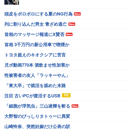
頭皮をボロボロにする夏のNG行為
列に割り込んだ男女 青ざめ逃亡
首相のマッサージ報道にX賛否
首相 3千万円の新公用車で喫煙か
トヨタ超えのキオクシアに苦言
児ポ動画770本 酒飲ませ性加害か
性被害者の友人「ラッキーやん」
「東大卒」で就活を舐めた末路
注目 古いPCが復活するUSB
「細胞が浮気虫」三山凌輝を斬る
大野智のびっしりタトゥーに異変
山崎怜奈、突然妊娠だけ公表の訳