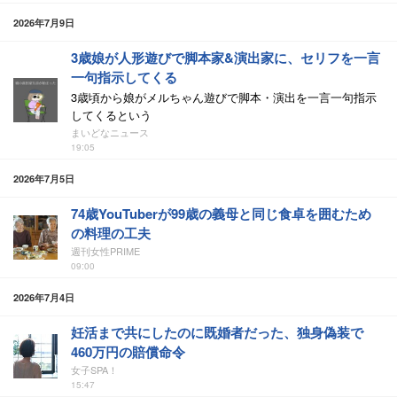
2026年7月9日
3歳娘が人形遊びで脚本家&演出家に、セリフを一言
一句指示してくる
3歳頃から娘がメルちゃん遊びで脚本・演出を一言一句指示
してくるという
まいどなニュース
19:05
2026年7月5日
74歳YouTuberが99歳の義母と同じ食卓を囲むため
の料理の工夫
週刊女性PRIME
09:00
2026年7月4日
妊活まで共にしたのに既婚者だった、独身偽装で
460万円の賠償命令
女子SPA！
15:47