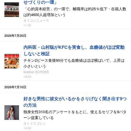
せづくりの一環」
「心的資本経営」の一環で、離職率は約25％低下・在籍人数
は約4600人超増加という
オリコンニュース
11:30
2026年7月20日
内科医・山村聡がKFCを実食し、血糖値がほぼ変動
しないと検証
チキン2ピース食後90分でも血糖値はほぼ横ばいで、上昇は
小さいという
livedoor ECHOES
18:00
2026年7月10日
好きな男性に彼女がいるかをさりげなく聞き出す9つ
の方法
独身女性310名のアンケートをもとに、使えるセリフを9パタ
ーン提案している
オトメスゴレン
14:00