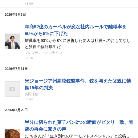
18:00
2026年8月3日
年商92億のカーベルが変な社内ルールで離職率を
60%から8%に下げた
離職率を60%から8%に改善した要因は社員へのおもてなし
と独自の福利厚生だ
プレジデントオンライン
07:15
2026年7月31日
米ジョージア州高校銃撃事件、銃を与えた父親に禁
錮15年の判決
共同通信
05:44
2026年7月29日
半分に切られた菓子パン2つの断面がピタリ一致、奇
跡の再会に驚きの声
に ちさんが「生き別れのアーモンドスペシャル」と投稿し