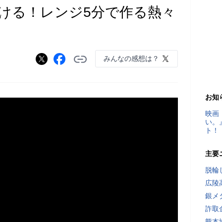
ける！レンジ5分で作る熱々
みんなの感想は？
お知
映画
い。
ト！
主要
脱輪
広陵
銀メ
詐取
熊本