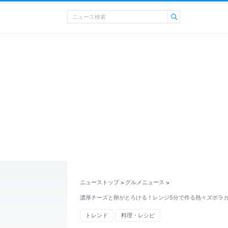
ニューストップ
グルメニュース
>
>
濃厚チーズと卵がとろける！レンジ5分で作る熱々ズボラカ
トレンド
料理・レシピ