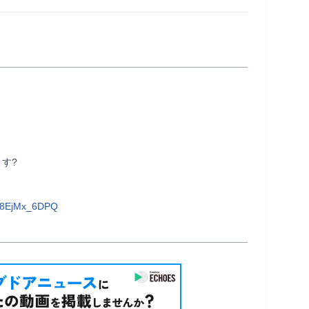
?

68EjMx_6DPQ