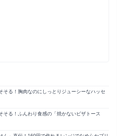
そそる！胸肉なのにしっとりジューシーなハッセ
そそる！ふんわり食感の「焼かないピザトース
はん」直伝！160円で作れるレンジでなめらかプリ