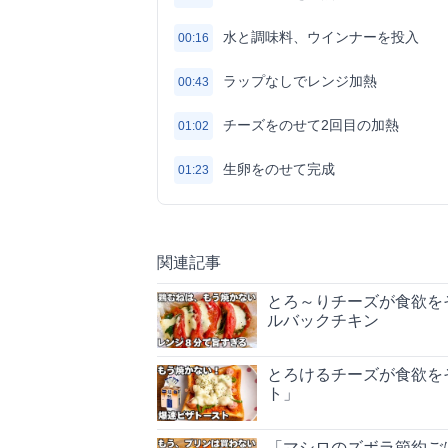
水と調味料、ウインナーを投入
00:16
ラップなしでレンジ加熱
00:43
チーズをのせて2回目の加熱
01:02
生卵をのせて完成
01:23
関連記事
とろ～りチーズが食欲を
ルバックチキン
とろけるチーズが食欲を
ト」
「マシロのズボラ節約ご