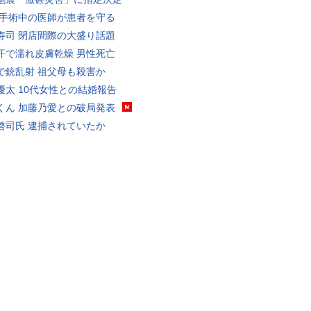
 手術中の医師が患者を守る
寿司 閉店間際の大盛り話題
汗で濡れ皮膚乾燥 男性死亡
で銃乱射 祖父母も殺害か
優太 10代女性との結婚報告
くん 加藤乃愛との破局発表
啓司氏 逮捕されていたか