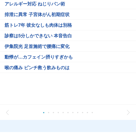
アレルギー対応 ねじりパン術
排泄に異常 子宮体がん初期症状
筋トレ7年 彼女なしも肉体は別格
診察は5分しかできない 本音告白
伊集院光 足首施術で腰痛に変化
動悸が…カフェイン摂りすぎかも
喉の痛み ピンチ救う飲みものは