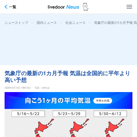
一覧
>
>
>
気象庁の最新の1カ月予報 
ニューストップ
国内ニュース
社会ニュース
気象庁の最新の1カ月予報 気温は全国的に平年より
高い予想
2026年5月14日 18時15分
写真：tenki.jp