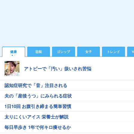
健康
芸能
ゴシップ
女子
トレンド
Y
アトピーで「汚い」扱いされ苦悩
認知症研究で「音」注目される
夫の「産後うつ」にみられる症状
1日10回 お腹引き締まる簡単習慣
太りにくいアイス 栄養士が解説
毎日早歩き 1年で何キロ痩せるか