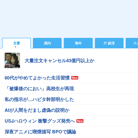
主要
国内
海外
IT 経済
ス
大量注文キャンセル43億円以上か
60代がやめてよかった生活習慣
「被爆後のにおい」高校生が再現
私の指示が…ハビタ幹部明かした
AIが人間をだまし虚偽の説明か
USJハロウィン 衝撃グッズ発売へ
深夜アニメに喫煙描写 BPOで議論