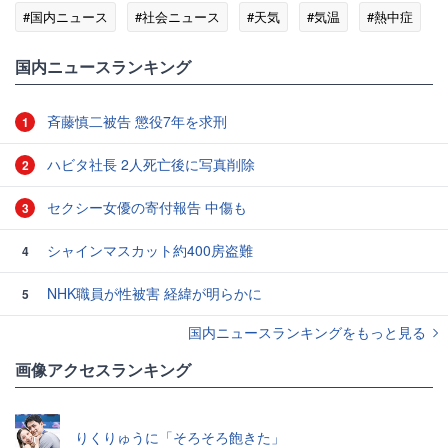
#国内ニュース
#社会ニュース
#天気
#気温
#熱中症
国内ニュースランキング
斉藤慎二被告 懲役7年を求刑
1
ハビタ社長 2人死亡後に写真削除
2
セクシー女優の寄付報告 中傷も
3
シャインマスカット約400房盗難
4
NHK職員が性被害 経緯が明らかに
5
国内ニュースランキングをもっと見る
画像アクセスランキング
りくりゅうに「そろそろ飽きた」