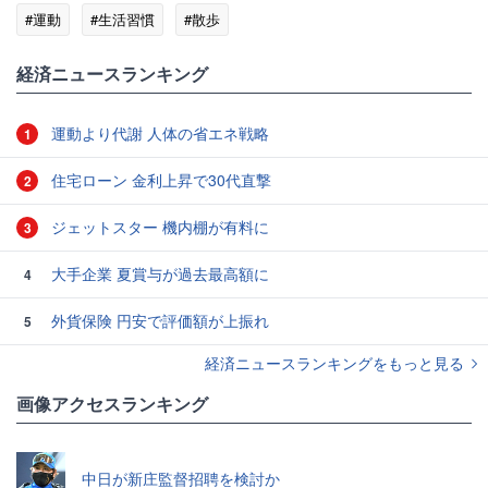
#運動
#生活習慣
#散歩
経済ニュースランキング
運動より代謝 人体の省エネ戦略
1
住宅ローン 金利上昇で30代直撃
2
ジェットスター 機内棚が有料に
3
大手企業 夏賞与が過去最高額に
4
外貨保険 円安で評価額が上振れ
5
経済ニュースランキングをもっと見る
画像アクセスランキング
中日が新庄監督招聘を検討か