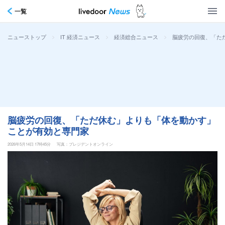
一覧
>
>
>
脳疲労の回復、「た
ニューストップ
IT 経済ニュース
経済総合ニュース
脳疲労の回復、「ただ休む」よりも「体を動かす」
ことが有効と専門家
2026年5月14日 17時45分
写真：プレジデントオンライン