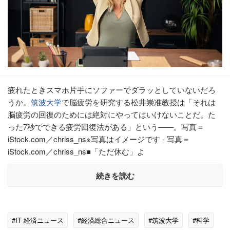
疲れたときスマホ片手にソファーでダラッとしていないだろ
うか。
筑波大学
で脳疲労を研究する松井崇准教授は「それは
脳疲労の回復のためには絶対にやってはいけないことだ。た
った7秒でできる疲労回復法がある」という――。写真＝
iStock.com／chriss_ns※写真はイメージです - 写真＝
iStock.com／chriss_ns■「ただ休む」よ
続きを読む
#IT 経済ニュース
#経済総合ニュース
#筑波大学
#科学