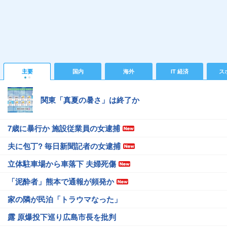
主要
国内
海外
IT 経済
ス
関東「真夏の暑さ」は終了か
7歳に暴行か 施設従業員の女逮捕
夫に包丁? 毎日新聞記者の女逮捕
立体駐車場から車落下 夫婦死傷
「泥酔者」熊本で通報が頻発か
家の隣が民泊「トラウマなった」
露 原爆投下巡り広島市長を批判