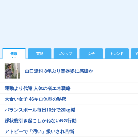
健康
芸能
ゴシップ
女子
トレンド
Y
山口達也 8年ぶり楽器姿に感涙か
運動より代謝 人体の省エネ戦略
大食い女子 46キロ体型の秘密
バランスボール毎日10分で20kg減
躁状態引き起こしかねないNG行動
アトピーで「汚い」扱いされ苦悩