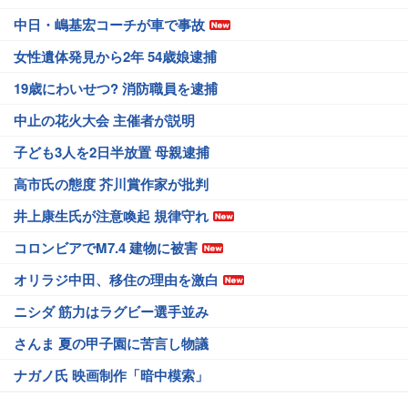
中日・嶋基宏コーチが車で事故
女性遺体発見から2年 54歳娘逮捕
19歳にわいせつ? 消防職員を逮捕
中止の花火大会 主催者が説明
子ども3人を2日半放置 母親逮捕
高市氏の態度 芥川賞作家が批判
井上康生氏が注意喚起 規律守れ
コロンビアでM7.4 建物に被害
オリラジ中田、移住の理由を激白
ニシダ 筋力はラグビー選手並み
さんま 夏の甲子園に苦言し物議
ナガノ氏 映画制作「暗中模索」