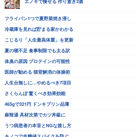
エノキで痩せる 作り置き3選
フライパン1つで夏野菜焼き浸し
冷蔵庫を見れば貯まる家かわかる
こじるり「人生最高体重」を更新
夏の寝不足 食事制限でも太る訳
体臭の原因 プロテインの可能性
医師が勧める 猫背解消の体操術
人生台無しに…やめるべき7項目
さくらんぼ 驚くべき効果効能
465gで321円 ドンキプリン品薄
麻辣湯 具材次第でカツ丼級に
うつ病患者の本音とNGな接し方
キノコで血糖値スパイクを防ぐ