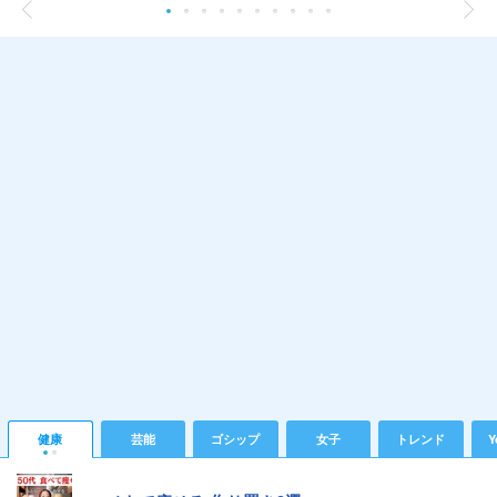
健康
芸能
ゴシップ
女子
トレンド
Y