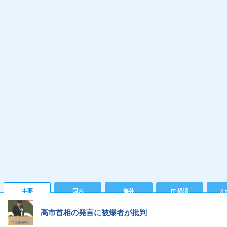
主要
国内
海外
IT 経済
ス
高市首相の発言に被爆者が批判