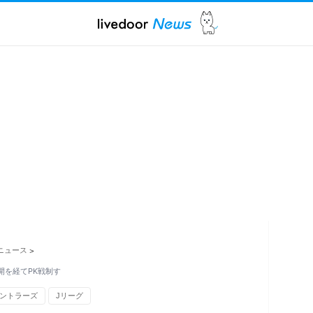
ニュース
>
開を経てPK戦制す
ントラーズ
Jリーグ