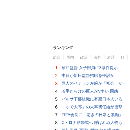
ランキング
総合
国内
政治
海外
経済
IT
1.
須江監督 女子部員に3条件提示
2.
中日が新庄監督招聘を検討か
3.
巨人のベテラン左腕が「密会」か
4.
若手だらけの巨人がV争い 困惑
5.
バルサ下部組織に有望日本人いる
6.
「ゆで太郎」の大卒初任給が衝撃
7.
FIFA会長に「驚きの日常と素顔」
8.
C・ロナ結婚式へ 呼ばれぬ人物も