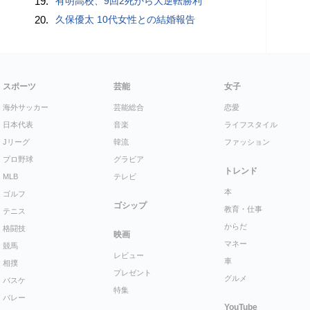
19.
有明高校、9回2死から大逆転勝利
20.
久保優太 10代女性との結婚報告
スポーツ
芸能
女子
海外サッカー
芸能総合
恋愛
日本代表
音楽
ライフスタイル
Jリーグ
韓流
ファッション
プロ野球
グラビア
トレンド
MLB
テレビ
本
ゴルフ
ゴシップ
教育・仕事
テニス
からだ
格闘技
映画
マネー
競馬
レビュー
車
相撲
プレゼント
グルメ
バスケ
特集
バレー
YouTube