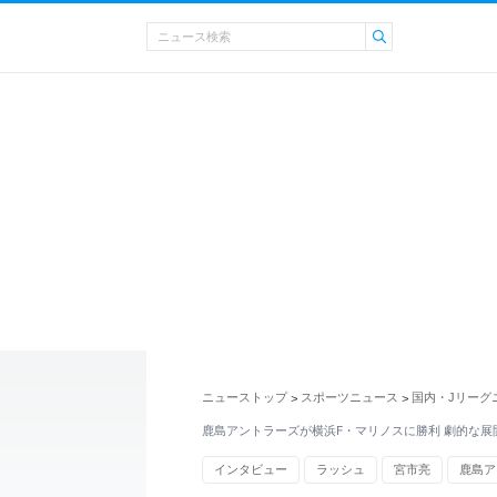
ニューストップ
スポーツニュース
国内・Jリーグ
>
>
鹿島アントラーズが横浜F・マリノスに勝利 劇的な展
インタビュー
ラッシュ
宮市亮
鹿島ア