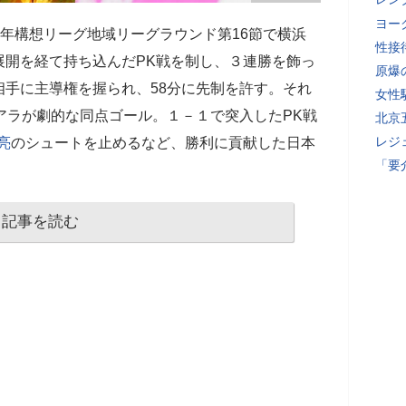
ヨー
百年構想リーグ地域リーグラウンド第16節で横浜
性接
展開を経て持ち込んだPK戦を制し、３連勝を飾っ
原爆
手に主導権を握られ、58分に先制を許す。それ
女性
アラが劇的な同点ゴール。１－１で突入したPK戦
北京
レジ
亮
のシュートを止めるなど、勝利に貢献した日本
「要
記事を読む