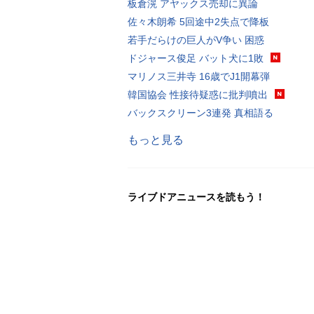
板倉滉 アヤックス売却に異論
佐々木朗希 5回途中2失点で降板
若手だらけの巨人がV争い 困惑
ドジャース俊足 バット犬に1敗
マリノス三井寺 16歳でJ1開幕弾
韓国協会 性接待疑惑に批判噴出
バックスクリーン3連発 真相語る
もっと見る
ライブドアニュースを読もう！