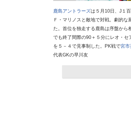
鹿島アントラーズ
は５月10日、J１
Ｆ・マリノスと敵地で対戦。劇的な
た。首位を独走する鹿島は序盤から相
でも終了間際の90＋５分にレオ・セ
を５－４で見事制した。PK戦で
宮市
代表GKの早川友