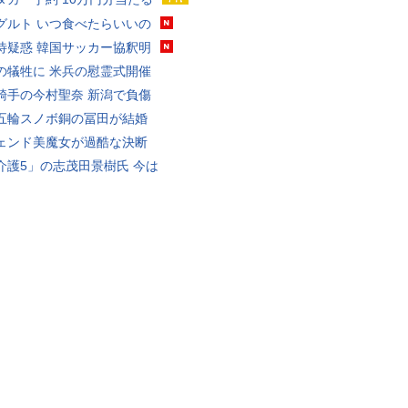
グルト いつ食べたらいいの
待疑惑 韓国サッカー協釈明
の犠牲に 米兵の慰霊式開催
騎手の今村聖奈 新潟で負傷
五輪スノボ銅の冨田が結婚
ェンド美魔女が過酷な決断
介護5」の志茂田景樹氏 今は