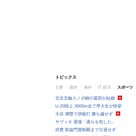
トピックス
主要
国内
海外
IT 経済
スポーツ
北京五輪スノボ銅の冨田が結婚
U-20陸上 3000m走で早大生が快挙
大谷 満塁で併殺打 勝ち越せず
サヴィオ 退場「過ちを犯した」
武豊 凱旋門賞制覇まで引退せず