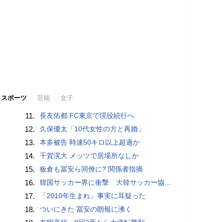
スポーツ
芸能
女子
11.
長友佑都 FC東京で現役続行へ
12.
久保優太「10代女性の方と再婚」
13.
本多被告 時速50キロ以上超過か
14.
千賀滉大 メッツで居場所なしか
15.
板倉も冨安ら同僚に? 関係者指摘
16.
韓国サッカー界に衝撃 大韓サッカー協会に外国人審判への“性的接待”疑惑 韓国メディアが報道
17.
「2010年生まれ」事実に耳疑った
18.
ついにきた 冨安の朗報に沸く