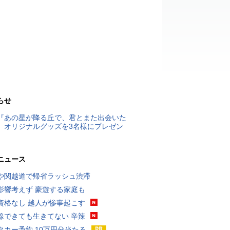
らせ
『あの星が降る丘で、君とまた出会いた
』オリジナルグッズを3名様にプレゼン
ニュース
や関越道で帰省ラッシュ渋滞
影響考えず 豪遊する家庭も
資格なし 越人が惨事起こす
線できても生きてない 辛辣
タカー予約 10万円分当たる