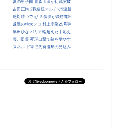
夏の甲子園 青森山田が初戦突破
吉田正尚 2戦連続マルチで9連勝
絶対勝つでぇ! 久保凛が決勝進出
反撃の特大ソロ 村上宗隆25号弾
早田ひな パリ五輪超えた手応え
藤川監督 死球口撃で敵を増やす
スネル ド軍で先発復帰の見込み