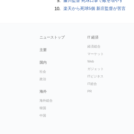
9.
藤川監督 死球口撃で敵を増やす
10.
楽天から死球5個 新庄監督が苦言
ニューストップ
IT 経済
経済総合
主要
マーケット
Web
国内
ガジェット
社会
ITビジネス
政治
IT総合
海外
PR
海外総合
韓国
中国