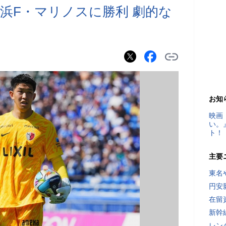
浜F・マリノスに勝利 劇的な
お知
映画
い。
ト！
主要
東名
円安
在留
新幹
レン