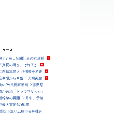
ニュース
包丁? 毎日新聞記者の女逮捕
「真夏の暑さ」は終了か
に自転車侵入 路側帯を逆走
駐車場から車落下 夫婦死傷
氏のPV風視察動画 立憲激怒
隣が民泊「トラウマなった」
新幹線の再開「8月中」示唆
で最大震度4の地震
原爆投下巡り広島市長を批判