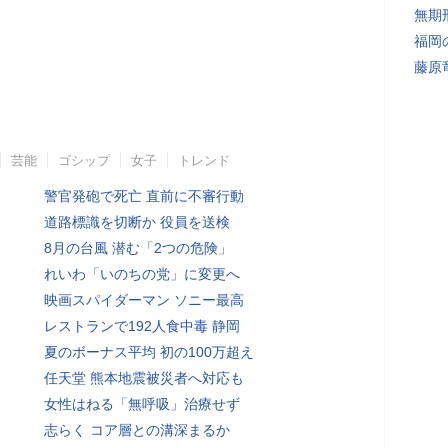
無期
福岡
藤原
芸能
ゴシップ
女子
トレンド
警官発砲で死亡 直前に不審行動
道路標識を切断か 役員を送検
8月の台風 潜む「2つの危険」
れいわ「いのちの党」に変更へ
映画スパイダーマン ソニー最高
レストランで192人食中毒 静岡
夏のボーナス平均 初の100万超え
任天堂 熊本地震被災者へ対応も
女性はねる「無呼吸」治療せず
志らく コア層との溝深まるか