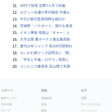
11.
30代で祖母 交際1カ月で妊娠
12.
セクシー女優の寄付報告 中傷も
13.
中日が新庄監督招聘を検討か
14.
茨城県「パスポート」発行を発表
15.
イオン事故 母親は「ギャー」と
16.
大手企業 夏ボーナス過去最高額
17.
週刊少年ジャンプ 初100万部割れ
18.
ちいかわ新グッズ説明文に「闇」
19.
「学生と不倫」のデマ→現実に
20.
コンビニで爆発音 店は煙で充満
スポーツ
芸能
女子
海外サッカー
芸能総合
恋愛
日本代表
音楽
ライフスタイル
Jリーグ
韓流
ファッション