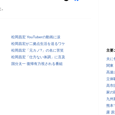
た。
松岡昌宏 YouTuberの動画に涙
松岡昌宏が二拠点生活を送るワケ
松岡昌宏「元カノ?」の名に苦笑
主要
松岡昌宏「仕方ない体調」に言及
夫に
国分太一 復帰有力視される番組
関東
高速
立体
高市
家の
九州
熊本
露 