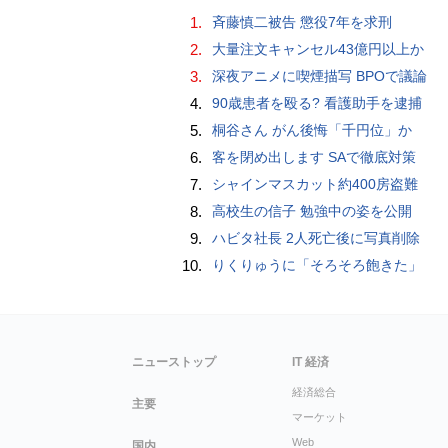
1.
斉藤慎二被告 懲役7年を求刑
2.
大量注文キャンセル43億円以上か
3.
深夜アニメに喫煙描写 BPOで議論
4.
90歳患者を殴る? 看護助手を逮捕
5.
桐谷さん がん後悔「千円位」か
6.
客を閉め出します SAで徹底対策
7.
シャインマスカット約400房盗難
8.
高校生の信子 勉強中の姿を公開
9.
ハビタ社長 2人死亡後に写真削除
10.
りくりゅうに「そろそろ飽きた」
ニューストップ
IT 経済
経済総合
主要
マーケット
Web
国内