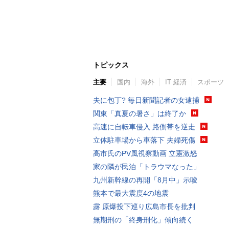
トピックス
主要
国内
海外
IT 経済
スポーツ
夫に包丁? 毎日新聞記者の女逮捕
関東「真夏の暑さ」は終了か
高速に自転車侵入 路側帯を逆走
立体駐車場から車落下 夫婦死傷
高市氏のPV風視察動画 立憲激怒
家の隣が民泊「トラウマなった」
九州新幹線の再開「8月中」示唆
熊本で最大震度4の地震
露 原爆投下巡り広島市長を批判
無期刑の「終身刑化」傾向続く