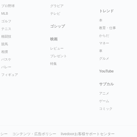
プロ野球
グラビア
トレンド
MLB
テレビ
本
ゴルフ
ゴシップ
教育・仕事
テニス
からだ
格闘技
映画
マネー
競馬
レビュー
車
相撲
プレゼント
グルメ
バスケ
特集
バレー
YouTube
フィギュア
サブカル
アニメ
ゲーム
コミック
リシー
コンテンツ・広告ポリシー
livedoorお客様サポートセンター