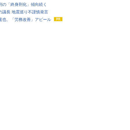
刑の「終身刑化」傾向続く
の議長 地震巡り不謹慎発言
竜也、「労務改善」アピール