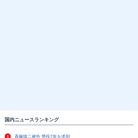
国内ニュースランキング
斉藤慎二被告 懲役7年を求刑
1