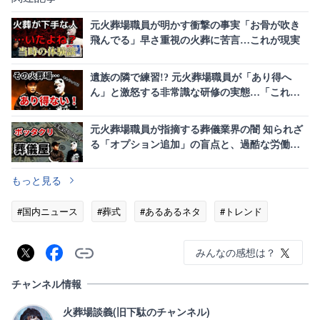
元火葬場職員が明かす衝撃の事実「お骨が吹き
飛んでる」早さ重視の火葬に苦言…これが現実
遺族の隣で練習!? 元火葬場職員が「あり得へ
ん」と激怒する非常識な研修の実態…「これが
現実」という怒り
元火葬場職員が指摘する葬儀業界の闇 知られざ
る「オプション追加」の盲点と、過酷な労働環
境が生む仕組みの罠
もっと見る
#国内ニュース
#葬式
#あるあるネタ
#トレンド
みんなの感想は？
チャンネル情報
火葬場談義(旧下駄のチャンネル)