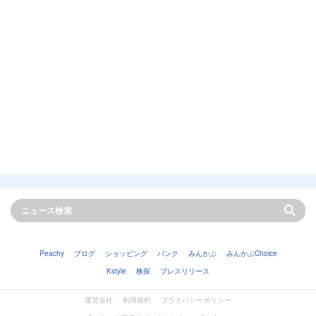
Peachy
ブログ
ショッピング
バンク
みんかぶ
みんかぶChoice
Kstyle
株探
プレスリリース
運営会社
利用規約
プライバシーポリシー