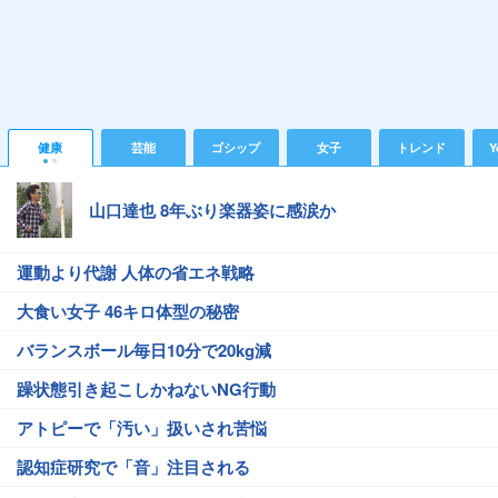
健康
芸能
ゴシップ
女子
トレンド
Y
山口達也 8年ぶり楽器姿に感涙か
運動より代謝 人体の省エネ戦略
大食い女子 46キロ体型の秘密
バランスボール毎日10分で20kg減
躁状態引き起こしかねないNG行動
アトピーで「汚い」扱いされ苦悩
認知症研究で「音」注目される