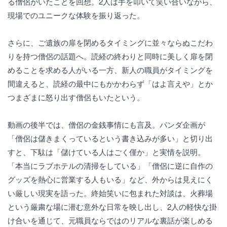
る僧侶がいたことを回想。2人は手を叩いて笑い合いながら、
現場でのユニークな体験を振り返った。
さらに、ご遺族の扉を閉めるタイミングに並々ならぬこだわ
りを持つ僧侶の話題へ。読経の終わりと同時に美しく扉を閉
めることを求める人がいる一方、新人の職員がタイミングを
間違えると、読経の最中にもかかわらず「はよ言えや」とか
つまざまに怒り出す僧侶もいたという。
動画の後半では、僧侶の金銭事情にも言及。パンダ企画が
「僧侶は儲きまくっているという書き込みが多い」と切り出
すと、下駄は「儲けている人はごく僅か」と実情を説明。
「本当にラブホテルの清掃をしている」「僧侶に逆に自作の
グッズを熱心に営業する人もいる」など、外からは見えにく
い厳しい現実を語った。終始笑いに包まれた対談は、火葬場
という厳粛な場に潜む意外な日常を映し出し、2人の軽快な掛
け合いを通じて、元職員ならではのリアルな裏話が楽しめる