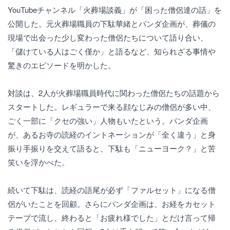
YouTubeチャンネル「火葬場談義」が「困った僧侶達の話」を
公開した。元火葬場職員の下駄華緒とパンダ企画が、葬儀の
現場で出会った少し変わった僧侶たちについて語り合い、
「儲けている人はごく僅か」と語るなど、知られざる事情や
驚きのエピソードを明かした。
対談は、2人が火葬場職員時代に関わった僧侶たちの話題から
スタートした。レギュラーで来る顔なじみの僧侶が多い中、
ごく一部に「クセの強い」人物もいたという。パンダ企画
が、あるお寺の読経のイントネーションが「全く違う」と身
振り手振りを交えて語ると、下駄も「ニューヨーク？」と苦
笑いを浮かべた。
続いて下駄は、読経の語尾が必ず「ファルセット」になる僧
侶がいたことを回顧。さらにパンダ企画は、お経をカセット
テープで流し、終わると「お疲れ様でした」とだけ言って帰