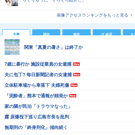
画像アクセスランキングをもっと見る
主要
国内
海外
IT 経済
ス
関東「真夏の暑さ」は終了か
7歳に暴行か 施設従業員の女逮捕
夫に包丁? 毎日新聞記者の女逮捕
立体駐車場から車落下 夫婦死傷
「泥酔者」熊本で通報が頻発か
家の隣が民泊「トラウマなった」
露 原爆投下巡り広島市長を批判
無期刑の「終身刑化」傾向続く