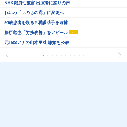
NHK職員性被害 出演者に怒りの声
れいわ「いのちの党」に変更へ
90歳患者を殴る? 看護助手を逮捕
藤原竜也「労務改善」をアピール
元TBSアナの山本里菜 離婚を公表