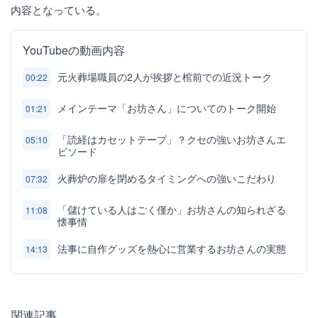
内容となっている。
YouTubeの動画内容
元火葬場職員の2人が挨拶と棺前での近況トーク
00:22
メインテーマ「お坊さん」についてのトーク開始
01:21
「読経はカセットテープ」？クセの強いお坊さんエ
05:10
ピソード
火葬炉の扉を閉めるタイミングへの強いこだわり
07:32
「儲けている人はごく僅か」お坊さんの知られざる
11:08
懐事情
法事に自作グッズを熱心に営業するお坊さんの実態
14:13
関連記事