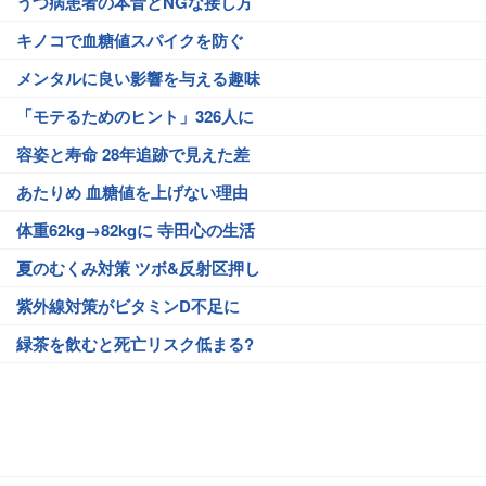
うつ病患者の本音とNGな接し方
キノコで血糖値スパイクを防ぐ
メンタルに良い影響を与える趣味
「モテるためのヒント」326人に
容姿と寿命 28年追跡で見えた差
あたりめ 血糖値を上げない理由
体重62kg→82kgに 寺田心の生活
夏のむくみ対策 ツボ&反射区押し
紫外線対策がビタミンD不足に
緑茶を飲むと死亡リスク低まる?