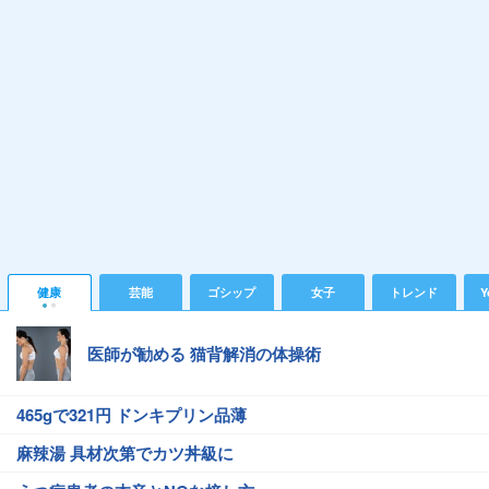
健康
芸能
ゴシップ
女子
トレンド
Y
医師が勧める 猫背解消の体操術
465gで321円 ドンキプリン品薄
麻辣湯 具材次第でカツ丼級に