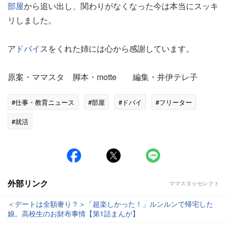
部屋
から追い出し、関わりがなくなった今は本当にスッキ
リしました。
ア
ドバイ
スをくれた姉には心から感謝しています。
原案・ママスタ 脚本・motte 編集・井伊テレ子
#仕事・教育ニュース
#部屋
#ドバイ
#フリーター
#就活
外部リンク
ママスタ☆セレクト
＜デートは全額奢り？＞「超楽しかった！」ルンルンで帰宅した
娘。高校生のお財布事情【第1話まんが】