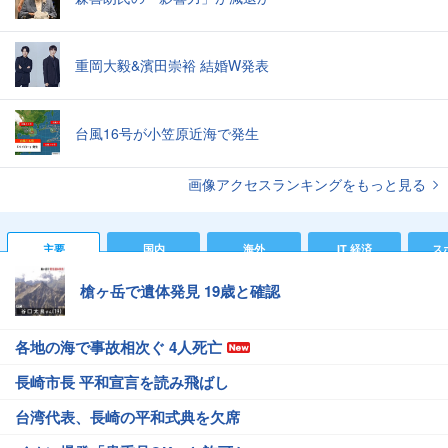
重岡大毅&濱田崇裕 結婚W発表
台風16号が小笠原近海で発生
画像アクセスランキングをもっと見る
主要
国内
海外
IT 経済
ス
槍ヶ岳で遺体発見 19歳と確認
各地の海で事故相次ぐ 4人死亡
長崎市長 平和宣言を読み飛ばし
台湾代表、長崎の平和式典を欠席