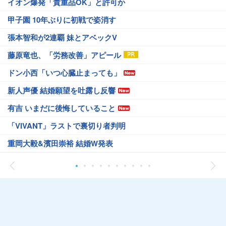
イオン爆発「貴重品OK」と許可か
甲子園 10年ぶりに初戦で姿消す
張本智和が2連覇 妹とアベックV
藤原竜也、「労務改善」アピール
ドン小西「いつ心臓止まっても」
新人声優 結婚願望を吐露し反響
有吉 いまだに後悔していること
「VIVANT」ラストで裏切り者判明
重岡大毅&濱田崇裕 結婚W発表