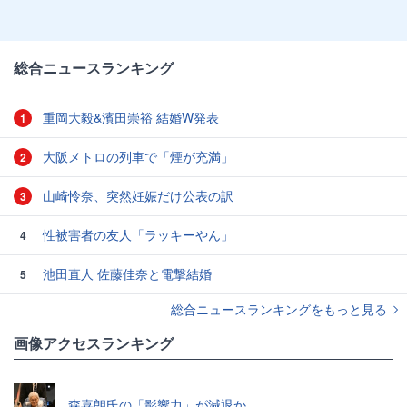
総合ニュースランキング
重岡大毅&濱田崇裕 結婚W発表
1
大阪メトロの列車で「煙が充満」
2
山崎怜奈、突然妊娠だけ公表の訳
3
性被害者の友人「ラッキーやん」
4
池田直人 佐藤佳奈と電撃結婚
5
総合ニュースランキングをもっと見る
画像アクセスランキング
森喜朗氏の「影響力」が減退か