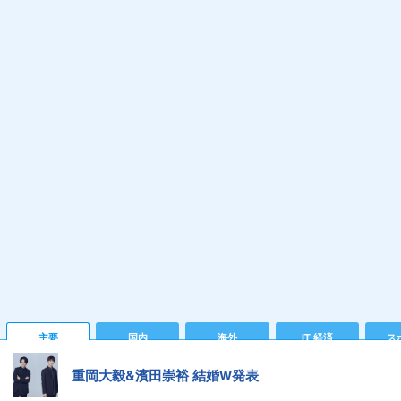
主要
国内
海外
IT 経済
ス
重岡大毅&濱田崇裕 結婚W発表