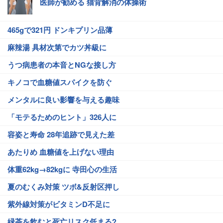
医師が勧める 猫背解消の体操術
465gで321円 ドンキプリン品薄
麻辣湯 具材次第でカツ丼級に
うつ病患者の本音とNGな接し方
キノコで血糖値スパイクを防ぐ
メンタルに良い影響を与える趣味
「モテるためのヒント」326人に
容姿と寿命 28年追跡で見えた差
あたりめ 血糖値を上げない理由
体重62kg→82kgに 寺田心の生活
夏のむくみ対策 ツボ&反射区押し
紫外線対策がビタミンD不足に
緑茶を飲むと死亡リスク低まる?