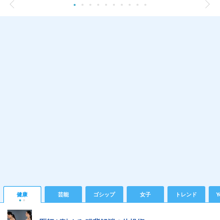
健康
芸能
ゴシップ
女子
トレンド
Y