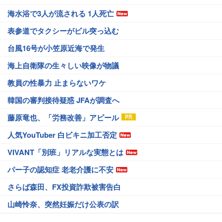
海水浴で3人が流される 1人死亡
表参道でタクシーがビル突っ込む
台風16号が小笠原近海で発生
海上自衛隊の生々しい映像が物議
教員の性暴力 止まらないワケ
韓国の審判接待疑惑 JFAが調査へ
藤原竜也、「労務改善」アピール
人気YouTuber 白ビキニ加工否定
VIVANT「別班」リアルな実態とは
パー子の認知症 老老介護に不安
さらば森田、FX投資詐欺被害告白
山崎怜奈、突然妊娠だけ公表の訳