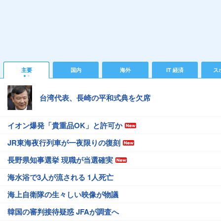
主要
国内
海外
IT 経済
ス
台湾代表、長崎の平和式典を欠席
イオン爆発「貴重品OK」と許可か
JR東海夜行列車が一夜限りの復刻
長野県知事選挙 現職が当選確実
海水浴で3人が流される 1人死亡
海上自衛隊の生々しい映像が物議
韓国の審判接待疑惑 JFAが調査へ