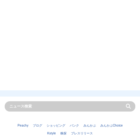
Peachy
ブログ
ショッピング
バンク
みんかぶ
みんかぶChoice
Kstyle
株探
プレスリリース