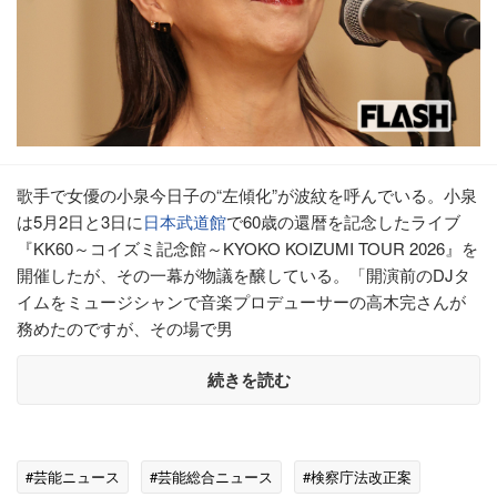
歌手で女優の小泉今日子の“左傾化”が波紋を呼んでいる。小泉
は5月2日と3日に
日本武道館
で60歳の還暦を記念したライブ
『KK60～コイズミ記念館～KYOKO KOIZUMI TOUR 2026』を
開催したが、その一幕が物議を醸している。「開演前のDJタ
イムをミュージシャンで音楽プロデューサーの高木完さんが
務めたのですが、その場で男
続きを読む
#芸能ニュース
#芸能総合ニュース
#検察庁法改正案