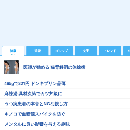
健康
芸能
ゴシップ
女子
トレンド
Y
医師が勧める 猫背解消の体操術
465gで321円 ドンキプリン品薄
麻辣湯 具材次第でカツ丼級に
うつ病患者の本音とNGな接し方
キノコで血糖値スパイクを防ぐ
メンタルに良い影響を与える趣味