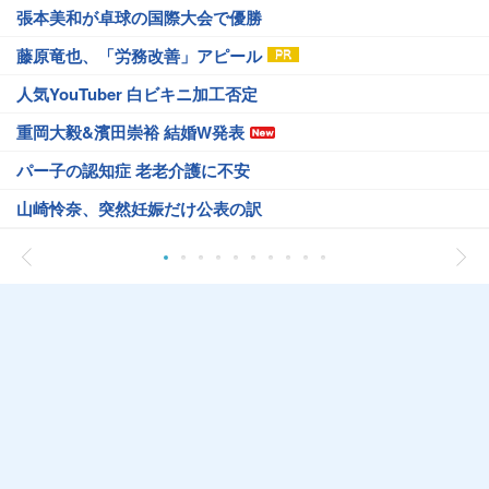
張本美和が卓球の国際大会で優勝
藤原竜也、「労務改善」アピール
人気YouTuber 白ビキニ加工否定
重岡大毅&濱田崇裕 結婚W発表
パー子の認知症 老老介護に不安
山崎怜奈、突然妊娠だけ公表の訳