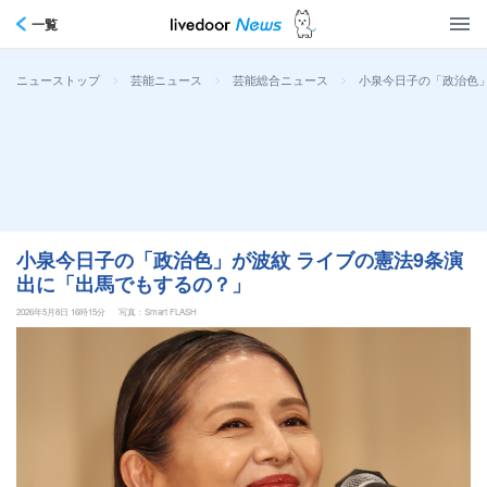
一覧
>
>
>
小泉今日子の「政治色」
ニューストップ
芸能ニュース
芸能総合ニュース
小泉今日子の「政治色」が波紋 ライブの憲法9条演
出に「出馬でもするの？」
2026年5月8日 16時15分
写真：Smart FLASH