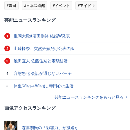
#寿司
#日本武道館
#イベント
#アイドル
#きゃりーぱみゅぱみゅ
芸能ニュースランキング
重岡大毅&濱田崇裕 結婚W発表
1
山崎怜奈、突然妊娠だけ公表の訳
2
池田直人 佐藤佳奈と電撃結婚
3
容態悪化 会話が通じないパー子
4
体重62kg→82kgに 寺田心の生活
5
芸能ニュースランキングをもっと見る
画像アクセスランキング
森喜朗氏の「影響力」が減退か