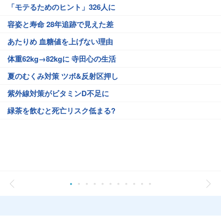
「モテるためのヒント」326人に
容姿と寿命 28年追跡で見えた差
あたりめ 血糖値を上げない理由
体重62kg→82kgに 寺田心の生活
夏のむくみ対策 ツボ&反射区押し
紫外線対策がビタミンD不足に
緑茶を飲むと死亡リスク低まる?